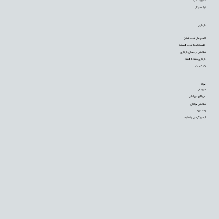
مدیریت درد
ترک سیگار
بارداری
اقدام برای باردار شدن
فهمیده‌اید که باردار هستید
سلامتی در دوران بارداری
بارداری هفته به هفته
زایمان و تولد
نوزاد
شیردهی
غربالگری نوزادان
سلامتی نوزادان
رشد نوزاد
از شیر گرفتن و تغذیه