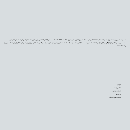
وب‌سایت «دیجی‌پزشک» موفق به دریافت نشان PIF TICK بریتانیا شده است. این نشان معتبر به این معناست که اطلاعات سلامت ما بر پایه شواهد علمی به‌روز و قابل اعتماد تهیه می‌شوند، با مشارکت و تأیید
متخصصان و با در نظر گرفتن نیازهای بیماران طراحی شده‌اند. همچنین، تمام محتوا با توجه به سطح سواد سلامت، دسترس‌پذیری دیجیتال و شرایط فرهنگی جامعه فارسی‌زبان تولید می‌شود تا کاربران بتوانند با اطمینان از
آن استفاده کنند.
بازخورد
تماس با ما
دسترس‌پذیری
درباره ما
سیاست‌های استفاده