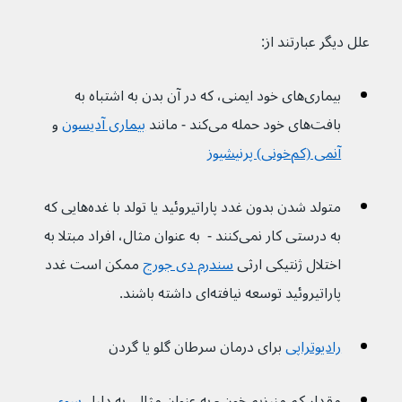
علل دیگر عبارتند از:
بیماری‌های خود ایمنی، که در آن بدن به اشتباه به 
بافت‌های خود حمله می‌کند - مانند 
بیماری آدیسون
و 
آنمی (کم‌خونی) پرنیشیوز
متولد شدن بدون غدد پاراتیروئید یا تولد با غده‌هایی که 
به درستی کار نمی‌کنند -  به عنوان مثال، افراد مبتلا به 
اختلال ژنتیکی ارثی 
سندرم دی جورج
 ممکن است غدد 
پاراتیروئید توسعه نیافته‌ای داشته باشند.
رادیوتراپی
برای درمان سرطان گلو یا گردن
مقدار کم منیزیم خون - به عنوان مثال، به دلیل 
سوء 