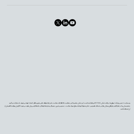
وب‌سایت «دیجی‌پزشک» موفق به دریافت نشان PIF TICK بریتانیا شده است. این نشان معتبر به این معناست که اطلاعات سلامت ما بر پایه شواهد علمی به‌روز و قابل اعتماد تهیه می‌شوند، با مشارکت و تأیید
متخصصان و با در نظر گرفتن نیازهای بیماران طراحی شده‌اند. همچنین، تمام محتوا با توجه به سطح سواد سلامت، دسترس‌پذیری دیجیتال و شرایط فرهنگی جامعه فارسی‌زبان تولید می‌شود تا کاربران بتوانند با اطمینان از
آن استفاده کنند.