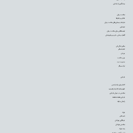
پیشگیری از بارداری
سلامت روان
علائم و رفتارها
شرایط و بیماری‌های سلامت روان
خودیاری
توصیه‌‌هایی برای سلامت روان
گفتار درمانی، دارو و روانپزشکی
سالم زندگی کن
تغذیه سالم
ورزش
وزن مناسب
مدیریت درد
ترک سیگار
بارداری
اقدام برای باردار شدن
فهمیده‌اید که باردار هستید
سلامتی در دوران بارداری
بارداری هفته به هفته
زایمان و تولد
نوزاد
شیردهی
غربالگری نوزادان
سلامتی نوزادان
رشد نوزاد
از شیر گرفتن و تغذیه