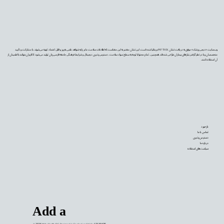
وب‌سایت «دیجی‌پزشک» موفق به دریافت نشان PIF TICK بریتانیا شده است. این نشان معتبر به این معناست که اطلاعات سلامت ما بر پایه شواهد علمی به‌روز و قابل اعتماد تهیه می‌شوند، با مشارکت و تأیید
متخصصان و با در نظر گرفتن نیازهای بیماران طراحی شده‌اند. همچنین، تمام محتوا با توجه به سطح سواد سلامت، دسترس‌پذیری دیجیتال و شرایط فرهنگی جامعه فارسی‌زبان تولید می‌شود تا کاربران بتوانند با اطمینان از
آن استفاده کنند.
بازخورد
تماس با ما
دسترس‌پذیری
درباره ما
سیاست‌های استفاده
Add a