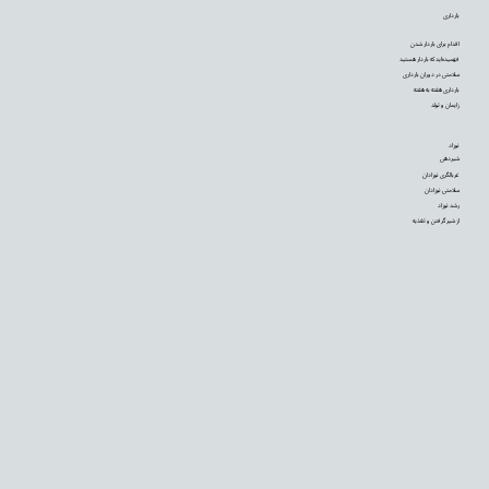
بارداری
اقدام برای باردار شدن
فهمیده‌اید که باردار هستید
سلامتی در دوران بارداری
بارداری هفته به هفته
زایمان و تولد
نوزاد
شیردهی
غربالگری نوزادان
سلامتی نوزادان
رشد نوزاد
از شیر گرفتن و تغذیه