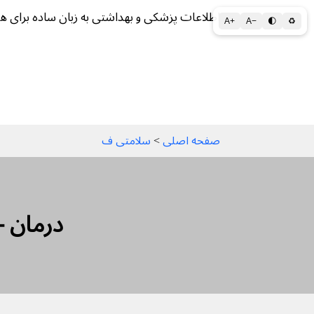
اطلاعات پزشکی و بهداشتی به زبان ساده برای ه
A+
A−
🌓
♻
سلامتی الف تا ی
سلامت روان
سالم ز
صفحه اصلی
 > 
سلامتی ف
درمان -