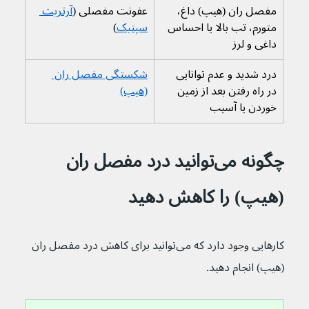
مفصل ران (هیپ) داغ، 
عفونت مفصلی (
آرتریت 
متورم، تب بالا یا احساس 
سپتیک
)
داغی و لرز
درد شدید و عدم توانایی 
شکستگی مفصل ران 
در راه رفتن بعد از زمین 
(هیپ)
خوردن یا آسیب
چگونه می‌توانید درد مفصل ران 
(هیپ) را کاهش دهید
کارهایی وجود دارد که می‌توانید برای کاهش درد مفصل ران 
(هیپ) انجام دهید.