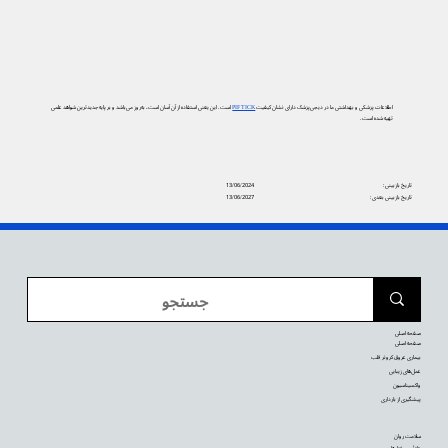
اطلاعات پزشکی و بهداشتی ما در دیجی‌پزشک دارای نشان کیفیت
PIF TICK
است. این یعنی استفاده از آن آسان است، به‌روز می‌باشد و بر پایه جدیدترین شواهد علمی
تهیه شده است.
تاریخ بازبینی:
13/06/2024
تاریخ بازبینی بعدی:
13/06/2027
صفحه اصلی
صفحه اصلی
بیماری عروق کرونر قلب
عمل‌های زیبایی
واکسیناسیون
پیشگیری از بارداری
سلامت روان