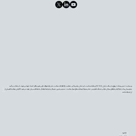
وب‌سایت «دیجی‌پزشک» موفق به دریافت نشان PIF TICK بریتانیا شده است. این نشان معتبر به این معناست که اطلاعات سلامت ما بر پایه شواهد علمی به‌روز و قابل اعتماد تهیه می‌شوند، با مشارکت و تأیید
متخصصان و با در نظر گرفتن نیازهای بیماران طراحی شده‌اند. همچنین، تمام محتوا با توجه به سطح سواد سلامت، دسترس‌پذیری دیجیتال و شرایط فرهنگی جامعه فارسی‌زبان تولید می‌شود تا کاربران بتوانند با اطمینان از
آن استفاده کنند.
بازخورد
تماس با ما