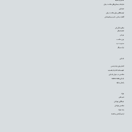
علائم و رفتارها
شرایط و بیماری‌های سلامت روان
خودیاری
توصیه‌‌هایی برای سلامت روان
گفتار درمانی، دارو و روانپزشکی
سالم زندگی کن
تغذیه سالم
ورزش
وزن مناسب
مدیریت درد
ترک سیگار
بارداری
اقدام برای باردار شدن
فهمیده‌اید که باردار هستید
سلامتی در دوران بارداری
بارداری هفته به هفته
زایمان و تولد
نوزاد
شیردهی
غربالگری نوزادان
سلامتی نوزادان
رشد نوزاد
از شیر گرفتن و تغذیه