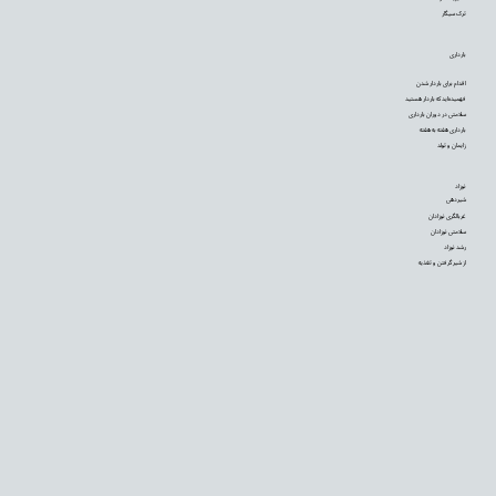
ترک سیگار
بارداری
اقدام برای باردار شدن
فهمیده‌اید که باردار هستید
سلامتی در دوران بارداری
بارداری هفته به هفته
زایمان و تولد
نوزاد
شیردهی
غربالگری نوزادان
سلامتی نوزادان
رشد نوزاد
از شیر گرفتن و تغذیه