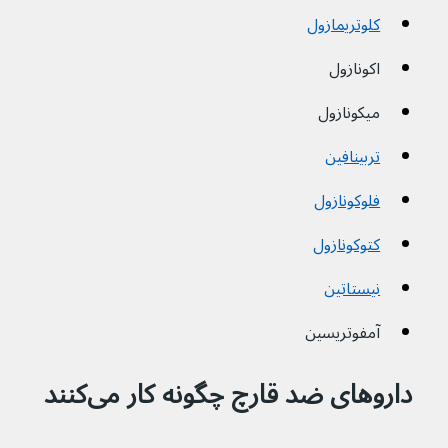
کلوتریمازول
اکونازول
میکونازول
تربینافین
فلوکونازول
کتوکونازول
نیستاتین
آمفوتریسین
داروهای ضد قارچ چگونه کار می‌کنند