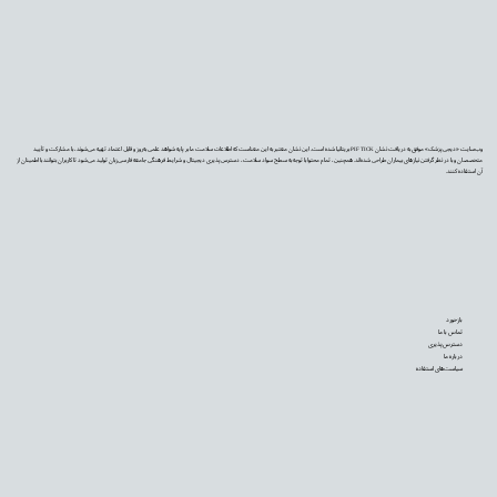
وب‌سایت «دیجی‌پزشک» موفق به دریافت نشان PIF TICK بریتانیا شده است. این نشان معتبر به این معناست که اطلاعات سلامت ما بر پایه شواهد علمی به‌روز و قابل اعتماد تهیه می‌شوند، با مشارکت و تأیید
متخصصان و با در نظر گرفتن نیازهای بیماران طراحی شده‌اند. همچنین، تمام محتوا با توجه به سطح سواد سلامت، دسترس‌پذیری دیجیتال و شرایط فرهنگی جامعه فارسی‌زبان تولید می‌شود تا کاربران بتوانند با اطمینان از
آن استفاده کنند.
بازخورد
تماس با ما
دسترس‌پذیری
درباره ما
سیاست‌های استفاده