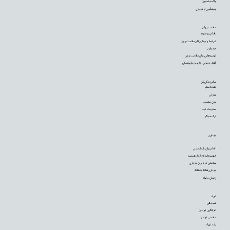
واکسیناسیون
پیشگیری از بارداری
سلامت روان
علائم و رفتارها
شرایط و بیماری‌های سلامت روان
خودیاری
توصیه‌‌هایی برای سلامت روان
گفتار درمانی، دارو و روانپزشکی
سالم زندگی کن
تغذیه سالم
ورزش
وزن مناسب
مدیریت درد
ترک سیگار
بارداری
اقدام برای باردار شدن
فهمیده‌اید که باردار هستید
سلامتی در دوران بارداری
بارداری هفته به هفته
زایمان و تولد
نوزاد
شیردهی
غربالگری نوزادان
سلامتی نوزادان
رشد نوزاد