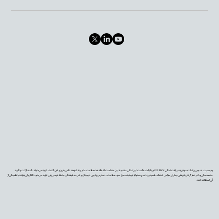
وب‌سایت «دیجی‌پزشک» موفق به دریافت نشان PIF TICK بریتانیا شده است. این نشان معتبر به این معناست که اطلاعات سلامت ما بر پایه شواهد علمی به‌روز و قابل اعتماد تهیه می‌شوند، با مشارکت و تأیید
متخصصان و با در نظر گرفتن نیازهای بیماران طراحی شده‌اند. همچنین، تمام محتوا با توجه به سطح سواد سلامت، دسترس‌پذیری دیجیتال و شرایط فرهنگی جامعه فارسی‌زبان تولید می‌شود تا کاربران بتوانند با اطمینان از
آن استفاده کنند.