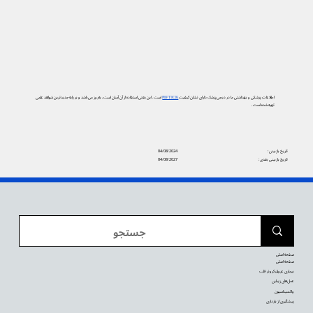
اطلاعات پزشکی و بهداشتی ما در دیجی‌پزشک دارای نشان کیفیت
PIF TICK
است. این یعنی استفاده از آن آسان است، به‌روز می‌باشد و بر پایه جدیدترین شواهد علمی
تهیه شده است.
تاریخ بازبینی:
04/08/2024
تاریخ بازبینی بعدی:
04/08/2027
صفحه اصلی
صفحه اصلی
بیماری عروق کرونر قلب
عمل‌های زیبایی
واکسیناسیون
پیشگیری از بارداری