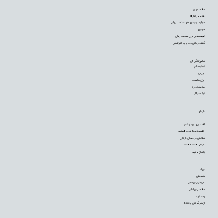
سلامت روان
علائم و رفتارها
شرایط و بیماری‌های سلامت روان
خودیاری
توصیه‌‌هایی برای سلامت روان
گفتار درمانی، دارو و روانپزشکی
سالم زندگی کن
تغذیه سالم
ورزش
وزن مناسب
مدیریت درد
ترک سیگار
بارداری
اقدام برای باردار شدن
فهمیده‌اید که باردار هستید
سلامتی در دوران بارداری
بارداری هفته به هفته
زایمان و تولد
نوزاد
شیردهی
غربالگری نوزادان
سلامتی نوزادان
رشد نوزاد
از شیر گرفتن و تغذیه