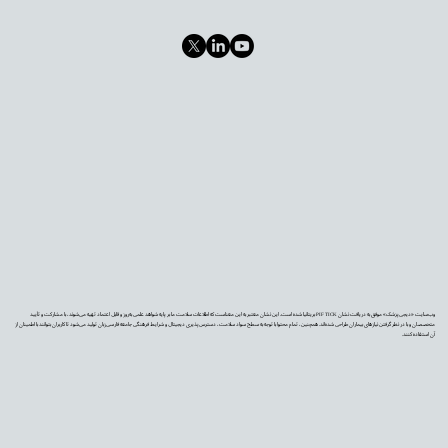
وب‌سایت «دیجی‌پزشک» موفق به دریافت نشان PIF TICK بریتانیا شده است. این نشان معتبر به این معناست که اطلاعات سلامت ما بر پایه شواهد علمی به‌روز و قابل اعتماد تهیه می‌شوند، با مشارکت و تأیید
متخصصان و با در نظر گرفتن نیازهای بیماران طراحی شده‌اند. همچنین، تمام محتوا با توجه به سطح سواد سلامت، دسترس‌پذیری دیجیتال و شرایط فرهنگی جامعه فارسی‌زبان تولید می‌شود تا کاربران بتوانند با اطمینان از
آن استفاده کنند.