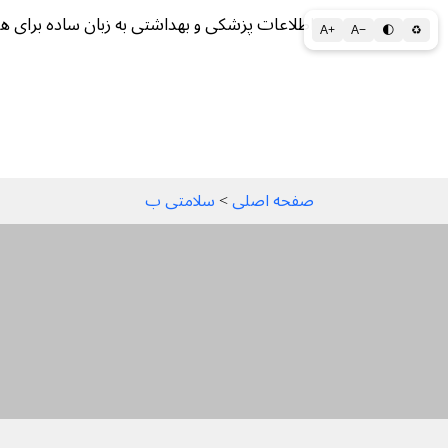
اطلاعات پزشکی و بهداشتی به زبان ساده برای ه
A+
A−
🌓
♻
سلامتی الف تا ی
سلامت روان
سالم ز
صفحه اصلی
 > 
سلامتی ب