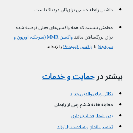
داشتن رابطه جنسی برای‌تان دردناک است
مطمئن نیستید که همه واکسن‌های فعلی توصیه شده 
برای بزرگسالان مانند 
واکسن MMR (سرخک، اوریون و 
سرخجه)
یا 
واکسن کووید-۱۹
 را زده‌اید
بیشتر در 
حمایت و خدمات
نکاتی برای والدین جدید
معاینه هفته ششم پس از زایمان  
بدن شما بعد از بارداری
تناسب اندام و سلامت با نوزاد