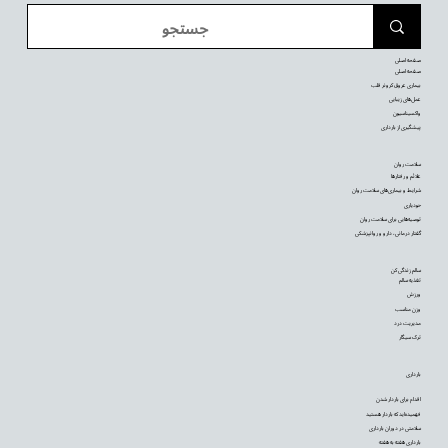
صفحه اصلی
صفحه اصلی
بیماری عروق کرونر قلب
عمل‌های زیبایی
واکسیناسیون
پیشگیری از بارداری
سلامت روان
علائم و رفتارها
شرایط و بیماری‌های سلامت روان
خودیاری
توصیه‌‌هایی برای سلامت روان
گفتار درمانی، دارو و روانپزشکی
سالم زندگی کن
تغذیه سالم
ورزش
وزن مناسب
مدیریت درد
ترک سیگار
بارداری
اقدام برای باردار شدن
فهمیده‌اید که باردار هستید
سلامتی در دوران بارداری
بارداری هفته به هفته