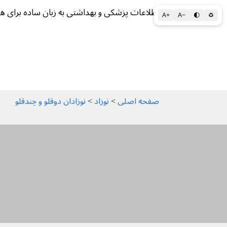
اطلاعات پزشکی و بهداشتی به زبان ساده برای ه
A+
A−
🌓
♻
سلامتی الف تا ی
سلامت روان
سالم ز
صفحه اصلی
 > 
نوزاد
 > 
نوزادان دوقلو و چندقلو