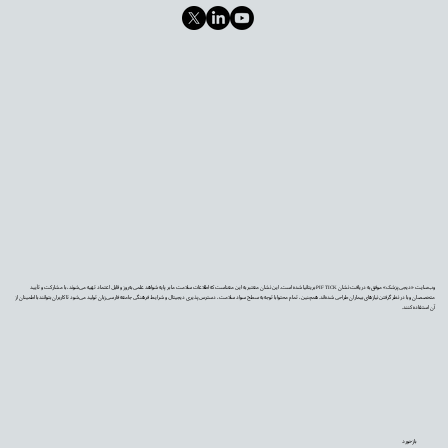
وب‌سایت «دیجی‌پزشک» موفق به دریافت نشان PIF TICK بریتانیا شده است. این نشان معتبر به این معناست که اطلاعات سلامت ما بر پایه شواهد علمی به‌روز و قابل اعتماد تهیه می‌شوند، با مشارکت و تأیید
متخصصان و با در نظر گرفتن نیازهای بیماران طراحی شده‌اند. همچنین، تمام محتوا با توجه به سطح سواد سلامت، دسترس‌پذیری دیجیتال و شرایط فرهنگی جامعه فارسی‌زبان تولید می‌شود تا کاربران بتوانند با اطمینان از
آن استفاده کنند.
بازخورد