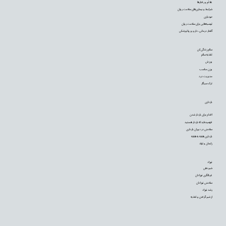
علائم و رفتارها
شرایط و بیماری‌های سلامت روان
خودیاری
توصیه‌‌هایی برای سلامت روان
گفتار درمانی، دارو و روانپزشکی
سالم زندگی کن
تغذیه سالم
ورزش
وزن مناسب
مدیریت درد
ترک سیگار
بارداری
اقدام برای باردار شدن
فهمیده‌اید که باردار هستید
سلامتی در دوران بارداری
بارداری هفته به هفته
زایمان و تولد
نوزاد
شیردهی
غربالگری نوزادان
سلامتی نوزادان
رشد نوزاد
از شیر گرفتن و تغذیه