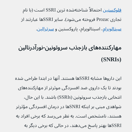
فلوکستین
 احتمالاً شناخته‌شده
ترین SSRI است (با نام 
تجاری Prozac فروخته می‌شود). سایر SSRI‌ها عبارتند از 
سیتالوپرام
، اسیتالوپرام، پاروکستین و 
سرترالین
.
مهارکننده‌های بازجذب سروتونین-نورآدرنالین 
(SNRIs)
این دارو‌ها مشابه SSRI‌ها هستند. آنها در ابتدا طراحی شده 
بودند تا یک داروی ضد افسردگی موثرتر از مهارکننده‌های 
انتخابی بازجذب سروتونین (SSRIs) باشند. با این حال، 
شواهدی مبنی بر اینکه SNRI‌ها در درمان افسردگی مؤثرتر 
هستند، نامشخص است. به نظر می‌رسد که برخی افراد به 
SSRI‌ها بهتر پاسخ می‌دهند، در حالی که برخی دیگر به 