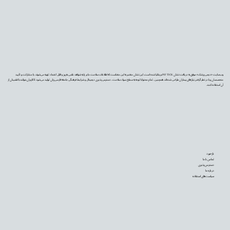
وب‌سایت «دیجی‌پزشک» موفق به دریافت نشان PIF TICK بریتانیا شده است. این نشان معتبر به این معناست که اطلاعات سلامت ما بر پایه شواهد علمی به‌روز و قابل اعتماد تهیه می‌شوند، با مشارکت و تأیید
متخصصان و با در نظر گرفتن نیازهای بیماران طراحی شده‌اند. همچنین، تمام محتوا با توجه به سطح سواد سلامت، دسترس‌پذیری دیجیتال و شرایط فرهنگی جامعه فارسی‌زبان تولید می‌شود تا کاربران بتوانند با اطمینان از
آن استفاده کنند.
بازخورد
تماس با ما
دسترس‌پذیری
درباره ما
سیاست‌های استفاده