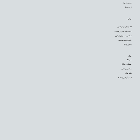
مدیریت درد
ترک سیگار
بارداری
اقدام برای باردار شدن
فهمیده‌اید که باردار هستید
سلامتی در دوران بارداری
بارداری هفته به هفته
زایمان و تولد
نوزاد
شیردهی
غربالگری نوزادان
سلامتی نوزادان
رشد نوزاد
از شیر گرفتن و تغذیه