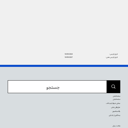
تاریخ بازبینی:
18/09/2024
تاریخ بازبینی بعدی:
18/09/2027
صفحه اصلی
صفحه اصلی
بیماری عروق کرونر قلب
عمل‌های زیبایی
واکسیناسیون
پیشگیری از بارداری
سلامت روان