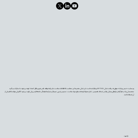
وب‌سایت «دیجی‌پزشک» موفق به دریافت نشان PIF TICK بریتانیا شده است. این نشان معتبر به این معناست که اطلاعات سلامت ما بر پایه شواهد علمی به‌روز و قابل اعتماد تهیه می‌شوند، با مشارکت و تأیید
متخصصان و با در نظر گرفتن نیازهای بیماران طراحی شده‌اند. همچنین، تمام محتوا با توجه به سطح سواد سلامت، دسترس‌پذیری دیجیتال و شرایط فرهنگی جامعه فارسی‌زبان تولید می‌شود تا کاربران بتوانند با اطمینان از
آن استفاده کنند.
بازخورد