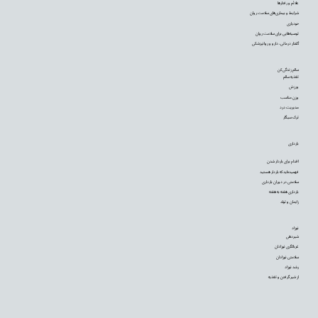
علائم و رفتارها
شرایط و بیماری‌های سلامت روان
خودیاری
توصیه‌‌هایی برای سلامت روان
گفتار درمانی، دارو و روانپزشکی
سالم زندگی کن
تغذیه سالم
ورزش
وزن مناسب
مدیریت درد
ترک سیگار
بارداری
اقدام برای باردار شدن
فهمیده‌اید که باردار هستید
سلامتی در دوران بارداری
بارداری هفته به هفته
زایمان و تولد
نوزاد
شیردهی
غربالگری نوزادان
سلامتی نوزادان
رشد نوزاد
از شیر گرفتن و تغذیه