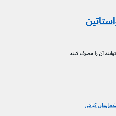
استاتین
 گیاهی