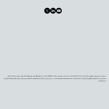
وب‌سایت «دیجی‌پزشک» موفق به دریافت نشان PIF TICK بریتانیا شده است. این نشان معتبر به این معناست که اطلاعات سلامت ما بر پایه شواهد علمی به‌روز و قابل اعتماد تهیه می‌شوند، با مشارکت و تأیید
متخصصان و با در نظر گرفتن نیازهای بیماران طراحی شده‌اند. همچنین، تمام محتوا با توجه به سطح سواد سلامت، دسترس‌پذیری دیجیتال و شرایط فرهنگی جامعه فارسی‌زبان تولید می‌شود تا کاربران بتوانند با اطمینان از
آن استفاده کنند.