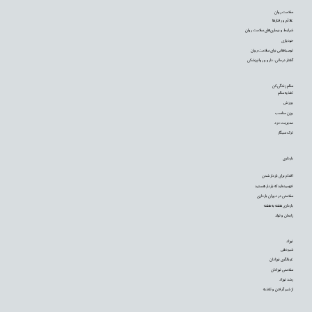
سلامت روان
علائم و رفتارها
شرایط و بیماری‌های سلامت روان
خودیاری
توصیه‌‌هایی برای سلامت روان
گفتار درمانی، دارو و روانپزشکی
سالم زندگی کن
تغذیه سالم
ورزش
وزن مناسب
مدیریت درد
ترک سیگار
بارداری
اقدام برای باردار شدن
فهمیده‌اید که باردار هستید
سلامتی در دوران بارداری
بارداری هفته به هفته
زایمان و تولد
نوزاد
شیردهی
غربالگری نوزادان
سلامتی نوزادان
رشد نوزاد
از شیر گرفتن و تغذیه