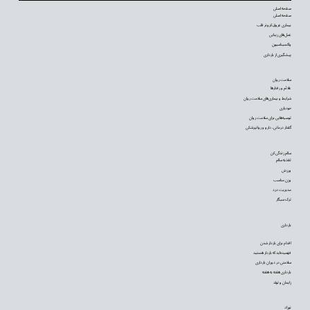
صفحه اصلی
صفحه اصلی
بیماری عروق کرونر قلب
عمل‌های زیبایی
واکسیناسیون
پیشگیری از بارداری
سلامت روان
علائم و رفتارها
شرایط و بیماری‌های سلامت روان
خودیاری
توصیه‌‌هایی برای سلامت روان
گفتار درمانی، دارو و روانپزشکی
سالم زندگی کن
تغذیه سالم
ورزش
وزن مناسب
مدیریت درد
ترک سیگار
بارداری
اقدام برای باردار شدن
فهمیده‌اید که باردار هستید
سلامتی در دوران بارداری
بارداری هفته به هفته
زایمان و تولد
نوزاد