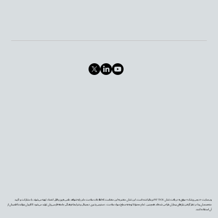
وب‌سایت «دیجی‌پزشک» موفق به دریافت نشان PIF TICK بریتانیا شده است. این نشان معتبر به این معناست که اطلاعات سلامت ما بر پایه شواهد علمی به‌روز و قابل اعتماد تهیه می‌شوند، با مشارکت و تأیید
متخصصان و با در نظر گرفتن نیازهای بیماران طراحی شده‌اند. همچنین، تمام محتوا با توجه به سطح سواد سلامت، دسترس‌پذیری دیجیتال و شرایط فرهنگی جامعه فارسی‌زبان تولید می‌شود تا کاربران بتوانند با اطمینان از
آن استفاده کنند.