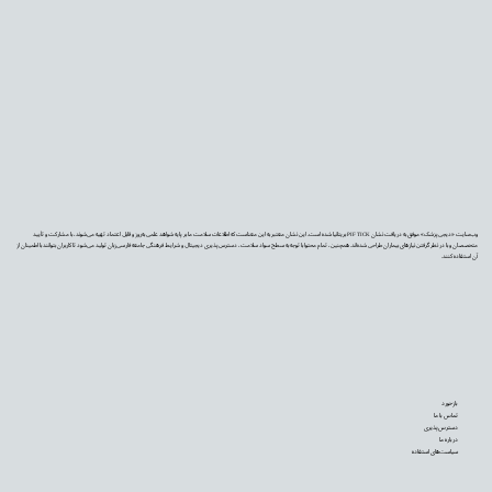
وب‌سایت «دیجی‌پزشک» موفق به دریافت نشان PIF TICK بریتانیا شده است. این نشان معتبر به این معناست که اطلاعات سلامت ما بر پایه شواهد علمی به‌روز و قابل اعتماد تهیه می‌شوند، با مشارکت و تأیید
متخصصان و با در نظر گرفتن نیازهای بیماران طراحی شده‌اند. همچنین، تمام محتوا با توجه به سطح سواد سلامت، دسترس‌پذیری دیجیتال و شرایط فرهنگی جامعه فارسی‌زبان تولید می‌شود تا کاربران بتوانند با اطمینان از
آن استفاده کنند.
بازخورد
تماس با ما
دسترس‌پذیری
درباره ما
سیاست‌های استفاده