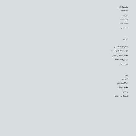
سالم زندگی کن
تغذیه سالم
ورزش
وزن مناسب
مدیریت درد
ترک سیگار
بارداری
اقدام برای باردار شدن
فهمیده‌اید که باردار هستید
سلامتی در دوران بارداری
بارداری هفته به هفته
زایمان و تولد
نوزاد
شیردهی
غربالگری نوزادان
سلامتی نوزادان
رشد نوزاد
از شیر گرفتن و تغذیه