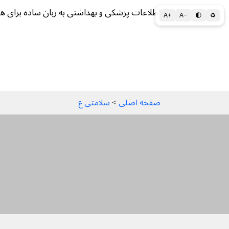
اطلاعات پزشکی و بهداشتی به زبان ساده برای ه
A+
A−
🌓
♻
سلامتی الف تا ی
سلامت روان
سالم ز
صفحه اصلی
 > 
سلامتی ع