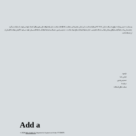
وب‌سایت «دیجی‌پزشک» موفق به دریافت نشان PIF TICK بریتانیا شده است. این نشان معتبر به این معناست که اطلاعات سلامت ما بر پایه شواهد علمی به‌روز و قابل اعتماد تهیه می‌شوند، با مشارکت و تأیید
متخصصان و با در نظر گرفتن نیازهای بیماران طراحی شده‌اند. همچنین، تمام محتوا با توجه به سطح سواد سلامت، دسترس‌پذیری دیجیتال و شرایط فرهنگی جامعه فارسی‌زبان تولید می‌شود تا کاربران بتوانند با اطمینان از
آن استفاده کنند.
بازخورد
تماس با ما
دسترس‌پذیری
درباره ما
سیاست‌های استفاده
Add a
© 2026
Mehr Health CIC
. Registered in England and Wales 17139475