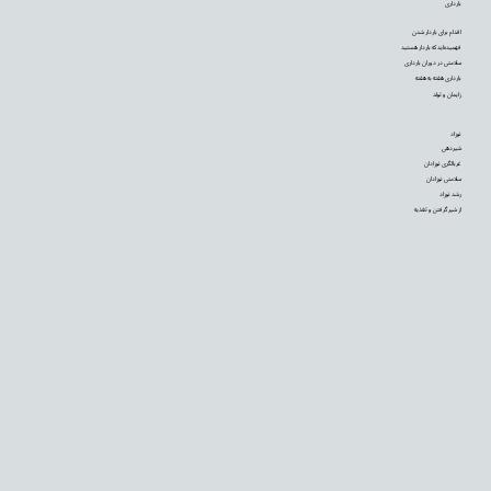
بارداری
اقدام برای باردار شدن
فهمیده‌اید که باردار هستید
سلامتی در دوران بارداری
بارداری هفته به هفته
زایمان و تولد
نوزاد
شیردهی
غربالگری نوزادان
سلامتی نوزادان
رشد نوزاد
از شیر گرفتن و تغذیه