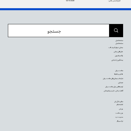
تاریخ بازبینی بعدی:
02/10/2028
صفحه اصلی
صفحه اصلی
بیماری عروق کرونر قلب
عمل‌های زیبایی
واکسیناسیون
پیشگیری از بارداری
سلامت روان
علائم و رفتارها
شرایط و بیماری‌های سلامت روان
خودیاری
توصیه‌‌هایی برای سلامت روان
گفتار درمانی، دارو و روانپزشکی
سالم زندگی کن
تغذیه سالم
ورزش
وزن مناسب
مدیریت درد
ترک سیگار