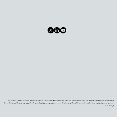
وب‌سایت «دیجی‌پزشک» موفق به دریافت نشان PIF TICK بریتانیا شده است. این نشان معتبر به این معناست که اطلاعات سلامت ما بر پایه شواهد علمی به‌روز و قابل اعتماد تهیه می‌شوند، با مشارکت و تأیید
متخصصان و با در نظر گرفتن نیازهای بیماران طراحی شده‌اند. همچنین، تمام محتوا با توجه به سطح سواد سلامت، دسترس‌پذیری دیجیتال و شرایط فرهنگی جامعه فارسی‌زبان تولید می‌شود تا کاربران بتوانند با اطمینان از
آن استفاده کنند.