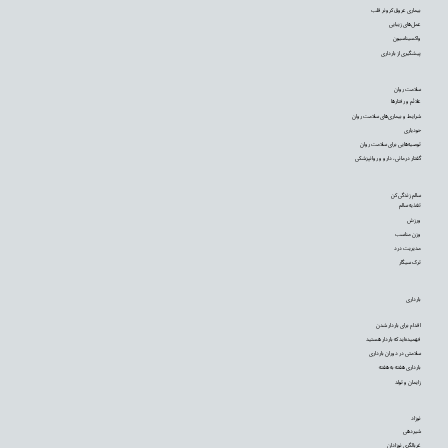
بیماری عروق کرونر قلب
عمل‌های زیبایی
واکسیناسیون
پیشگیری از بارداری
سلامت روان
علائم و رفتارها
شرایط و بیماری‌های سلامت روان
خودیاری
توصیه‌‌هایی برای سلامت روان
گفتار درمانی، دارو و روانپزشکی
سالم زندگی کن
تغذیه سالم
ورزش
وزن مناسب
مدیریت درد
ترک سیگار
بارداری
اقدام برای باردار شدن
فهمیده‌اید که باردار هستید
سلامتی در دوران بارداری
بارداری هفته به هفته
زایمان و تولد
نوزاد
شیردهی
غربالگری نوزادان