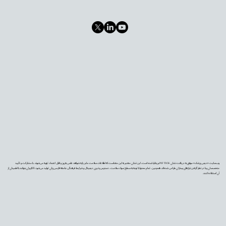
وب‌سایت «دیجی‌پزشک» موفق به دریافت نشان PIF TICK بریتانیا شده است. این نشان معتبر به این معناست که اطلاعات سلامت ما بر پایه شواهد علمی به‌روز و قابل اعتماد تهیه می‌شوند، با مشارکت و تأیید
متخصصان و با در نظر گرفتن نیازهای بیماران طراحی شده‌اند. همچنین، تمام محتوا با توجه به سطح سواد سلامت، دسترس‌پذیری دیجیتال و شرایط فرهنگی جامعه فارسی‌زبان تولید می‌شود تا کاربران بتوانند با اطمینان از
آن استفاده کنند.