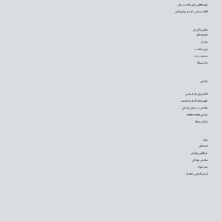
توصیه‌‌هایی برای سلامت روان
گفتار درمانی، دارو و روانپزشکی
سالم زندگی کن
تغذیه سالم
ورزش
وزن مناسب
مدیریت درد
ترک سیگار
بارداری
اقدام برای باردار شدن
فهمیده‌اید که باردار هستید
سلامتی در دوران بارداری
بارداری هفته به هفته
زایمان و تولد
نوزاد
شیردهی
غربالگری نوزادان
سلامتی نوزادان
رشد نوزاد
از شیر گرفتن و تغذیه