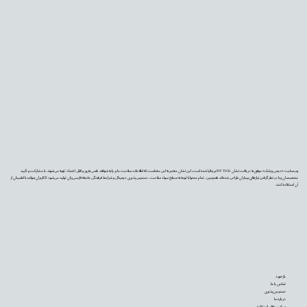
وب‌سایت «دیجی‌پزشک» موفق به دریافت نشان PIF TICK بریتانیا شده است. این نشان معتبر به این معناست که اطلاعات سلامت ما بر پایه شواهد علمی به‌روز و قابل اعتماد تهیه می‌شوند، با مشارکت و تأیید
متخصصان و با در نظر گرفتن نیازهای بیماران طراحی شده‌اند. همچنین، تمام محتوا با توجه به سطح سواد سلامت، دسترس‌پذیری دیجیتال و شرایط فرهنگی جامعه فارسی‌زبان تولید می‌شود تا کاربران بتوانند با اطمینان از
آن استفاده کنند.
بازخورد
تماس با ما
دسترس‌پذیری
درباره ما
سیاست‌های استفاده