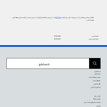
اطلاعات پزشکی و بهداشتی ما در دیجی‌پزشک دارای نشان کیفیت
PIF TICK
است. این یعنی استفاده از آن آسان است، به‌روز می‌باشد و بر پایه جدیدترین شواهد علمی
تهیه شده است.
تاریخ بازبینی:
30/05/2024
تاریخ بازبینی بعدی:
30/05/2027
صفحه اصلی
صفحه اصلی
بیماری عروق کرونر قلب
عمل‌های زیبایی
واکسیناسیون
پیشگیری از بارداری
سلامت روان
علائم و رفتارها
شرایط و بیماری‌های سلامت روان
خودیاری