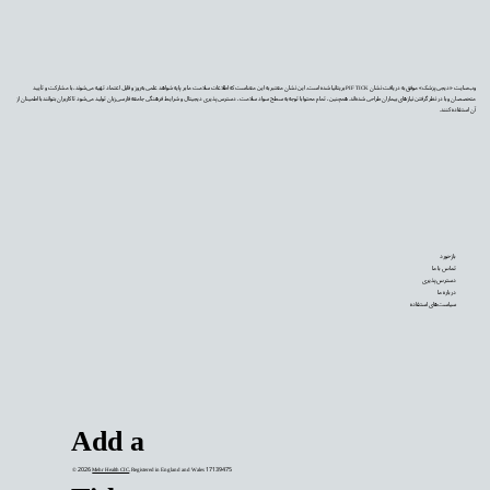
وب‌سایت «دیجی‌پزشک» موفق به دریافت نشان PIF TICK بریتانیا شده است. این نشان معتبر به این معناست که اطلاعات سلامت ما بر پایه شواهد علمی به‌روز و قابل اعتماد تهیه می‌شوند، با مشارکت و تأیید
متخصصان و با در نظر گرفتن نیازهای بیماران طراحی شده‌اند. همچنین، تمام محتوا با توجه به سطح سواد سلامت، دسترس‌پذیری دیجیتال و شرایط فرهنگی جامعه فارسی‌زبان تولید می‌شود تا کاربران بتوانند با اطمینان از
آن استفاده کنند.
بازخورد
تماس با ما
دسترس‌پذیری
درباره ما
سیاست‌های استفاده
Add a
© 2026
Mehr Health CIC
. Registered in England and Wales 17139475