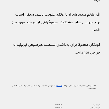
اگر علائم شدید همراه با علائم عفونت باشد، ممکن است 
برای بررسی سایر مشکلات، سونوگرافی از تیروئید مورد نیاز 
باشد.
کودکان معمولا برای برداشتن قسمت غیرطبیعی تیروئید به 
جراحی نیاز دارند.
اطلاعات پزشکی و بهداشتی ما در دیجی‌پزشک دارای نشان کیفیت
PIF TICK
است. این یعنی استفاده از آن آسان است، به‌روز می‌باشد و بر پایه جدیدترین شواهد علمی
تهیه شده است.
تاریخ بازبینی:
04/06/2024
تاریخ بازبینی بعدی:
04/06/2027