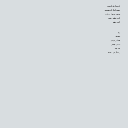
اقدام برای باردار شدن
فهمیده‌اید که باردار هستید
سلامتی در دوران بارداری
بارداری هفته به هفته
زایمان و تولد
نوزاد
شیردهی
غربالگری نوزادان
سلامتی نوزادان
رشد نوزاد
از شیر گرفتن و تغذیه