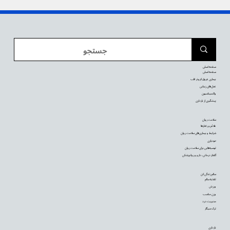
صفحه اصلی
صفحه اصلی
بیماری عروق کرونر قلب
عمل‌های زیبایی
واکسیناسیون
پیشگیری از بارداری
سلامت روان
علائم و رفتارها
شرایط و بیماری‌های سلامت روان
خودیاری
توصیه‌‌هایی برای سلامت روان
گفتار درمانی، دارو و روانپزشکی
سالم زندگی کن
تغذیه سالم
ورزش
وزن مناسب
مدیریت درد
ترک سیگار
بارداری