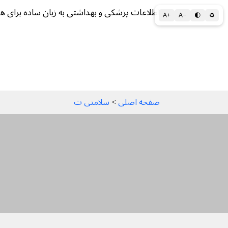
اطلاعات پزشکی و بهداشتی به زبان ساده برای ه
A+
A−
🌓
♻
سلامتی الف تا ی
سلامت روان
سالم ز
صفحه اصلی
 > 
سلامتی ت