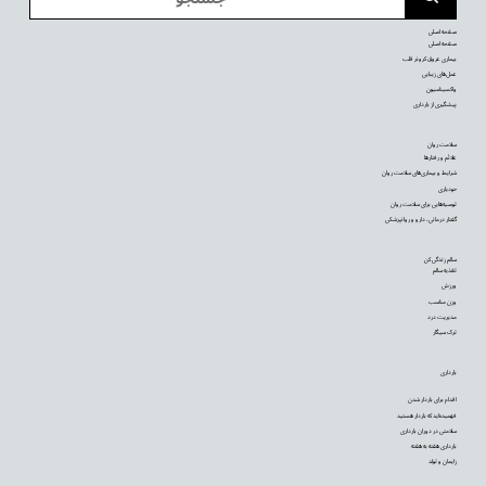
صفحه اصلی
صفحه اصلی
بیماری عروق کرونر قلب
عمل‌های زیبایی
واکسیناسیون
پیشگیری از بارداری
سلامت روان
علائم و رفتارها
شرایط و بیماری‌های سلامت روان
خودیاری
توصیه‌‌هایی برای سلامت روان
گفتار درمانی، دارو و روانپزشکی
سالم زندگی کن
تغذیه سالم
ورزش
وزن مناسب
مدیریت درد
ترک سیگار
بارداری
اقدام برای باردار شدن
فهمیده‌اید که باردار هستید
سلامتی در دوران بارداری
بارداری هفته به هفته
زایمان و تولد