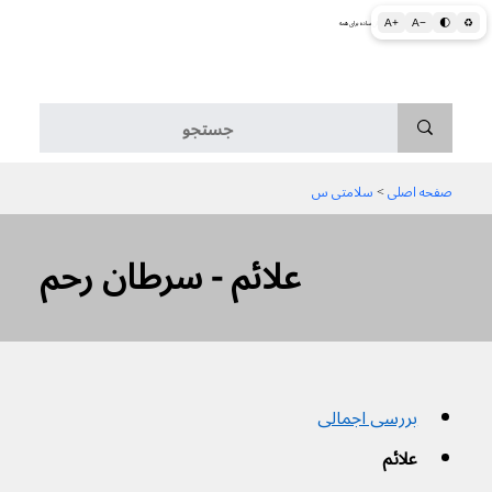
A+
A−
🌓
♻
اطلاعات پزشکی و بهداشتی به زبان ساده برای همه
منو
صفحه اصلی
 > 
سلامتی س
علائم - سرطان رحم
بررسی اجمالی
علائم