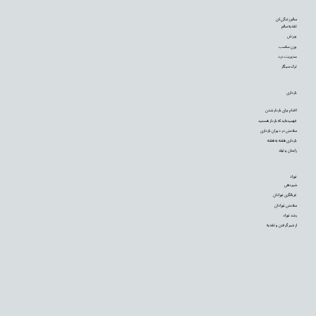
سالم زندگی کن
تغذیه سالم
ورزش
وزن مناسب
مدیریت درد
ترک سیگار
بارداری
اقدام برای باردار شدن
فهمیده‌اید که باردار هستید
سلامتی در دوران بارداری
بارداری هفته به هفته
زایمان و تولد
نوزاد
شیردهی
غربالگری نوزادان
سلامتی نوزادان
رشد نوزاد
از شیر گرفتن و تغذیه