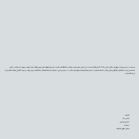
وب‌سایت «دیجی‌پزشک» موفق به دریافت نشان PIF TICK بریتانیا شده است. این نشان معتبر به این معناست که اطلاعات سلامت ما بر پایه شواهد علمی به‌روز و قابل اعتماد تهیه می‌شوند، با مشارکت و تأیید
متخصصان و با در نظر گرفتن نیازهای بیماران طراحی شده‌اند. همچنین، تمام محتوا با توجه به سطح سواد سلامت، دسترس‌پذیری دیجیتال و شرایط فرهنگی جامعه فارسی‌زبان تولید می‌شود تا کاربران بتوانند با اطمینان از
آن استفاده کنند.
بازخورد
تماس با ما
دسترس‌پذیری
درباره ما
سیاست‌های استفاده