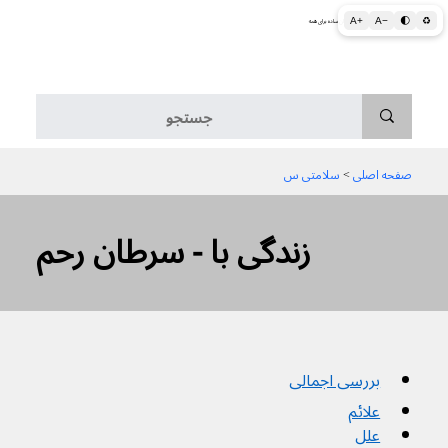
A+
A−
🌓
♻
اطلاعات پزشکی و بهداشتی به زبان ساده برای همه
منو
صفحه اصلی
 > 
سلامتی س
زندگی با - سرطان رحم
بررسی اجمالی
علائم
علل