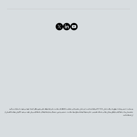
وب‌سایت «دیجی‌پزشک» موفق به دریافت نشان PIF TICK بریتانیا شده است. این نشان معتبر به این معناست که اطلاعات سلامت ما بر پایه شواهد علمی به‌روز و قابل اعتماد تهیه می‌شوند، با مشارکت و تأیید
متخصصان و با در نظر گرفتن نیازهای بیماران طراحی شده‌اند. همچنین، تمام محتوا با توجه به سطح سواد سلامت، دسترس‌پذیری دیجیتال و شرایط فرهنگی جامعه فارسی‌زبان تولید می‌شود تا کاربران بتوانند با اطمینان از
آن استفاده کنند.