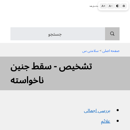
A+
A−
🌓
♻
اطلاعات پزشکی و بهداشتی به زبان ساده برای همه
منو
صفحه اصلی
 > 
سلامتی س
تشخیص - سقط جنین
ناخواسته
بررسی اجمالی
علائم