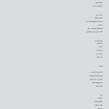
واکسیناسیون
پیشگیری از بارداری
سلامت روان
علائم و رفتارها
شرایط و بیماری‌های سلامت روان
خودیاری
توصیه‌‌هایی برای سلامت روان
گفتار درمانی، دارو و روانپزشکی
سالم زندگی کن
تغذیه سالم
ورزش
وزن مناسب
مدیریت درد
ترک سیگار
بارداری
اقدام برای باردار شدن
فهمیده‌اید که باردار هستید
سلامتی در دوران بارداری
بارداری هفته به هفته
زایمان و تولد
نوزاد
شیردهی
غربالگری نوزادان
سلامتی نوزادان
رشد نوزاد