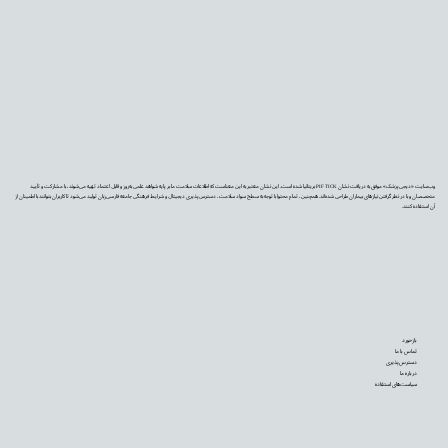
وب‌سایت «دیجی‌پزشک» موفق به دریافت نشان PIF TICK بریتانیا شده است. این نشان معتبر به این معناست که اطلاعات سلامت ما بر پایه شواهد علمی به‌روز و قابل اعتماد تهیه می‌شوند، با مشارکت و تأیید
متخصصان و با در نظر گرفتن نیازهای بیماران طراحی شده‌اند. همچنین، تمام محتوا با توجه به سطح سواد سلامت، دسترس‌پذیری دیجیتال و شرایط فرهنگی جامعه فارسی‌زبان تولید می‌شود تا کاربران بتوانند با اطمینان از
آن استفاده کنند.
بازخورد
تماس با ما
دسترس‌پذیری
درباره ما
سیاست‌های استفاده