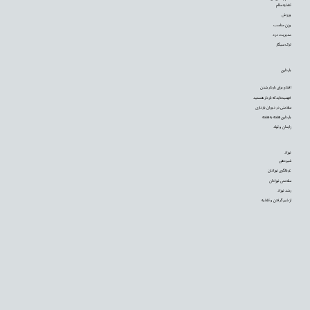
تغذیه سالم
ورزش
وزن مناسب
مدیریت درد
ترک سیگار
بارداری
اقدام برای باردار شدن
فهمیده‌اید که باردار هستید
سلامتی در دوران بارداری
بارداری هفته به هفته
زایمان و تولد
نوزاد
شیردهی
غربالگری نوزادان
سلامتی نوزادان
رشد نوزاد
از شیر گرفتن و تغذیه