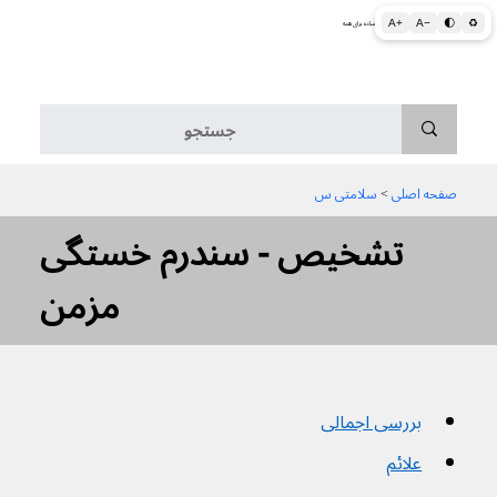
A+
A−
🌓
♻
اطلاعات پزشکی و بهداشتی به زبان ساده برای همه
منو
صفحه اصلی
 > 
سلامتی س
تشخیص - سندرم خستگی
مزمن
بررسی اجمالی
علائم