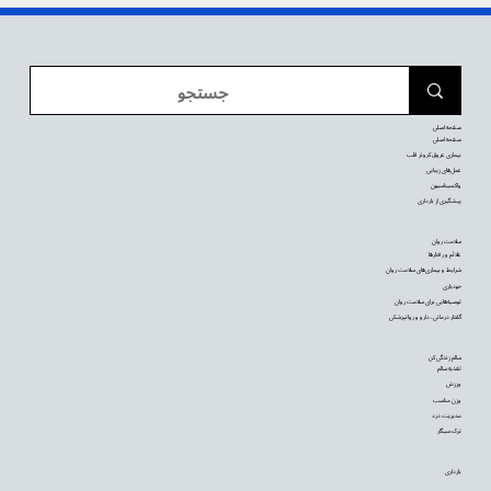
صفحه اصلی
صفحه اصلی
بیماری عروق کرونر قلب
عمل‌های زیبایی
واکسیناسیون
پیشگیری از بارداری
سلامت روان
علائم و رفتارها
شرایط و بیماری‌های سلامت روان
خودیاری
توصیه‌‌هایی برای سلامت روان
گفتار درمانی، دارو و روانپزشکی
سالم زندگی کن
تغذیه سالم
ورزش
وزن مناسب
مدیریت درد
ترک سیگار
بارداری