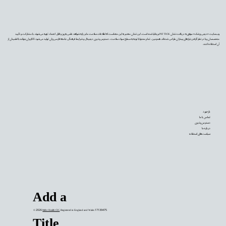
وب‌سایت «دیجی‌پزشک» موفق به دریافت نشان PIF TICK بریتانیا شده است. این نشان معتبر به این معناست که اطلاعات سلامت ما بر پایه شواهد علمی به‌روز و قابل اعتماد تهیه می‌شوند، با مشارکت و تأیید
متخصصان و با در نظر گرفتن نیازهای بیماران طراحی شده‌اند. همچنین، تمام محتوا با توجه به سطح سواد سلامت، دسترس‌پذیری دیجیتال و شرایط فرهنگی جامعه فارسی‌زبان تولید می‌شود تا کاربران بتوانند با اطمینان از
آن استفاده کنند.
بازخورد
تماس با ما
دسترس‌پذیری
درباره ما
سیاست‌های استفاده
Add a
© 2026
Mehr Health CIC
. Registered in England and Wales 17139475
Title