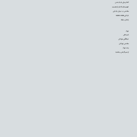
اقدام برای باردار شدن
فهمیده‌اید که باردار هستید
سلامتی در دوران بارداری
بارداری هفته به هفته
زایمان و تولد
نوزاد
شیردهی
غربالگری نوزادان
سلامتی نوزادان
رشد نوزاد
از شیر گرفتن و تغذیه