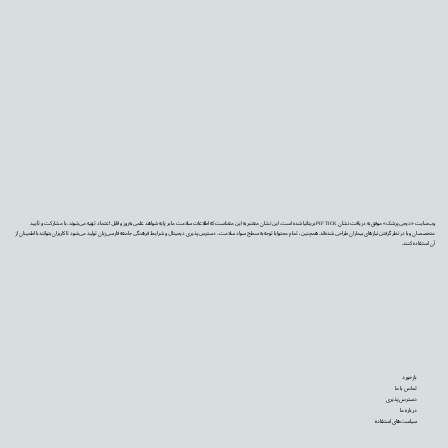
وب‌سایت «دیجی‌پزشک» موفق به دریافت نشان PIF TICK بریتانیا شده است. این نشان معتبر به این معناست که اطلاعات سلامت ما بر پایه شواهد علمی به‌روز و قابل اعتماد تهیه می‌شوند، با مشارکت و تأیید
متخصصان و با در نظر گرفتن نیازهای بیماران طراحی شده‌اند. همچنین، تمام محتوا با توجه به سطح سواد سلامت، دسترس‌پذیری دیجیتال و شرایط فرهنگی جامعه فارسی‌زبان تولید می‌شود تا کاربران بتوانند با اطمینان از
آن استفاده کنند.
بازخورد
تماس با ما
دسترس‌پذیری
درباره ما
سیاست‌های استفاده