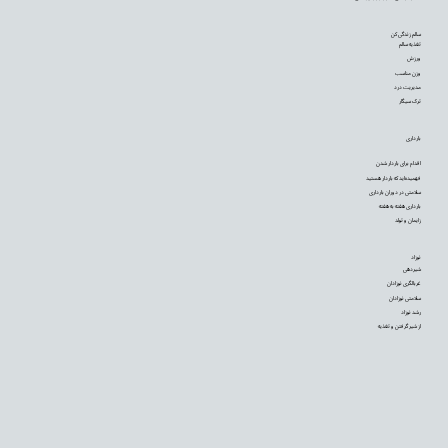
سالم زندگی کن
تغذیه سالم
ورزش
وزن مناسب
مدیریت درد
ترک سیگار
بارداری
اقدام برای باردار شدن
فهمیده‌اید که باردار هستید
سلامتی در دوران بارداری
بارداری هفته به هفته
زایمان و تولد
نوزاد
شیردهی
غربالگری نوزادان
سلامتی نوزادان
رشد نوزاد
از شیر گرفتن و تغذیه