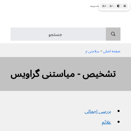
A+
A−
🌓
♻
اطلاعات پزشکی و بهداشتی به زبان ساده برای همه
منو
صفحه اصلی
 > 
سلامتی م
تشخیص - میاستنی گراویس
بررسی اجمالی
علائم