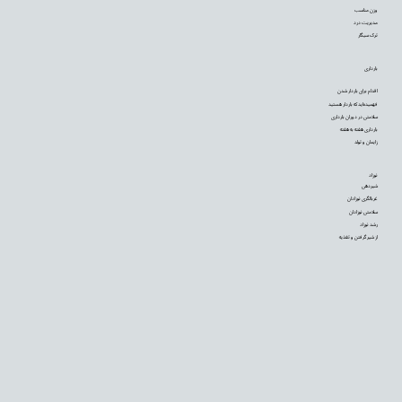
وزن مناسب
مدیریت درد
ترک سیگار
بارداری
اقدام برای باردار شدن
فهمیده‌اید که باردار هستید
سلامتی در دوران بارداری
بارداری هفته به هفته
زایمان و تولد
نوزاد
شیردهی
غربالگری نوزادان
سلامتی نوزادان
رشد نوزاد
از شیر گرفتن و تغذیه