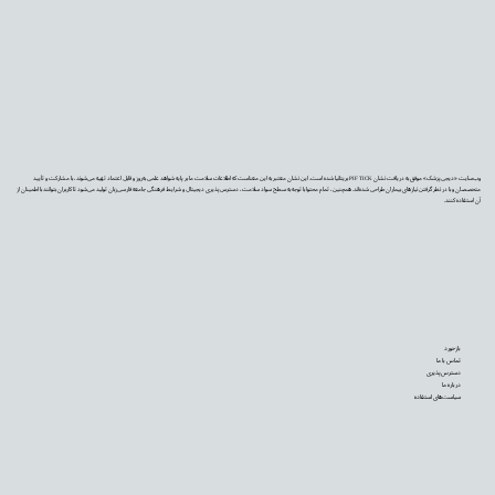
وب‌سایت «دیجی‌پزشک» موفق به دریافت نشان PIF TICK بریتانیا شده است. این نشان معتبر به این معناست که اطلاعات سلامت ما بر پایه شواهد علمی به‌روز و قابل اعتماد تهیه می‌شوند، با مشارکت و تأیید
متخصصان و با در نظر گرفتن نیازهای بیماران طراحی شده‌اند. همچنین، تمام محتوا با توجه به سطح سواد سلامت، دسترس‌پذیری دیجیتال و شرایط فرهنگی جامعه فارسی‌زبان تولید می‌شود تا کاربران بتوانند با اطمینان از
آن استفاده کنند.
بازخورد
تماس با ما
دسترس‌پذیری
درباره ما
سیاست‌های استفاده