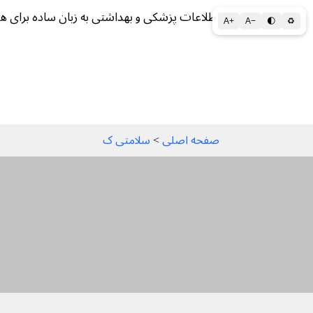
اطلاعات پزشکی و بهداشتی به زبان ساده برای ه
A+
A−
🌓
♻
سلامتی الف تا ی
سلامت روان
سالم ز
صفحه اصلی
 > 
سلامتی ک