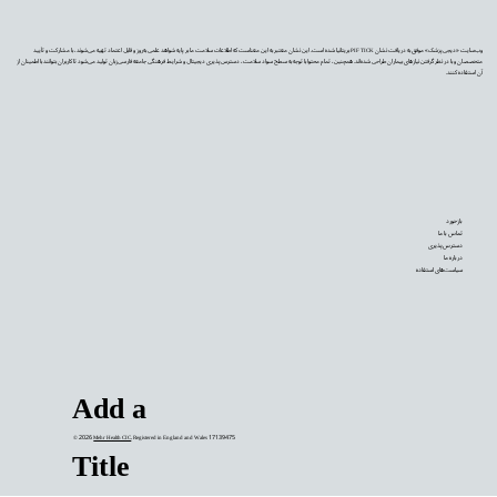
وب‌سایت «دیجی‌پزشک» موفق به دریافت نشان PIF TICK بریتانیا شده است. این نشان معتبر به این معناست که اطلاعات سلامت ما بر پایه شواهد علمی به‌روز و قابل اعتماد تهیه می‌شوند، با مشارکت و تأیید
متخصصان و با در نظر گرفتن نیازهای بیماران طراحی شده‌اند. همچنین، تمام محتوا با توجه به سطح سواد سلامت، دسترس‌پذیری دیجیتال و شرایط فرهنگی جامعه فارسی‌زبان تولید می‌شود تا کاربران بتوانند با اطمینان از
آن استفاده کنند.
بازخورد
تماس با ما
دسترس‌پذیری
درباره ما
سیاست‌های استفاده
Add a
© 2026
Mehr Health CIC
. Registered in England and Wales 17139475
Title