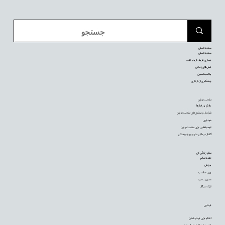
صفحه اصلی
صفحه اصلی
بیماری عروق کرونر قلب
عمل‌های زیبایی
واکسیناسیون
پیشگیری از بارداری
سلامت روان
علائم و رفتارها
شرایط و بیماری‌های سلامت روان
خودیاری
توصیه‌‌هایی برای سلامت روان
گفتار درمانی، دارو و روانپزشکی
سالم زندگی کن
تغذیه سالم
ورزش
وزن مناسب
مدیریت درد
ترک سیگار
بارداری
اقدام برای باردار شدن
فهمیده‌اید که باردار هستید