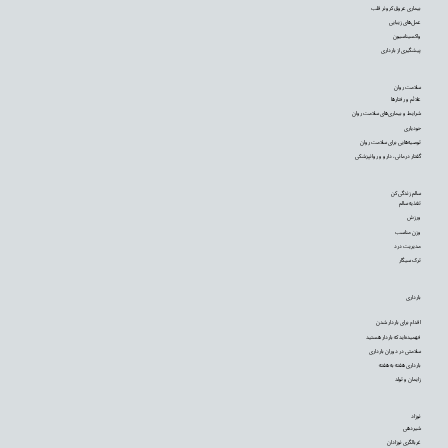
بیماری عروق کرونر قلب
عمل‌های زیبایی
واکسیناسیون
پیشگیری از بارداری
سلامت روان
علائم و رفتارها
شرایط و بیماری‌های سلامت روان
خودیاری
توصیه‌‌هایی برای سلامت روان
گفتار درمانی، دارو و روانپزشکی
سالم زندگی کن
تغذیه سالم
ورزش
وزن مناسب
مدیریت درد
ترک سیگار
بارداری
اقدام برای باردار شدن
فهمیده‌اید که باردار هستید
سلامتی در دوران بارداری
بارداری هفته به هفته
زایمان و تولد
نوزاد
شیردهی
غربالگری نوزادان