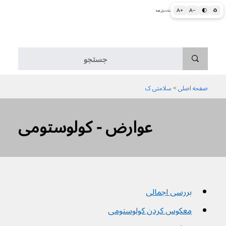
A+
A−
🌓
♻
اطلاعات پزشکی و بهداشتی به زبان ساده برای همه
منو
صفحه اصلی
 > 
سلامتی ک
عوارض - کولوستومی
بررسی اجمالی
معکوس کردن کولوستومی