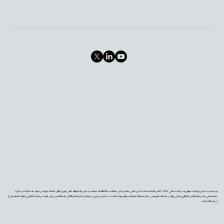
وب‌سایت «دیجی‌پزشک» موفق به دریافت نشان PIF TICK بریتانیا شده است. این نشان معتبر به این معناست که اطلاعات سلامت ما بر پایه شواهد علمی به‌روز و قابل اعتماد تهیه می‌شوند، با مشارکت و تأیید
متخصصان و با در نظر گرفتن نیازهای بیماران طراحی شده‌اند. همچنین، تمام محتوا با توجه به سطح سواد سلامت، دسترس‌پذیری دیجیتال و شرایط فرهنگی جامعه فارسی‌زبان تولید می‌شود تا کاربران بتوانند با اطمینان از
آن استفاده کنند.