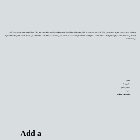
وب‌سایت «دیجی‌پزشک» موفق به دریافت نشان PIF TICK بریتانیا شده است. این نشان معتبر به این معناست که اطلاعات سلامت ما بر پایه شواهد علمی به‌روز و قابل اعتماد تهیه می‌شوند، با مشارکت و تأیید
متخصصان و با در نظر گرفتن نیازهای بیماران طراحی شده‌اند. همچنین، تمام محتوا با توجه به سطح سواد سلامت، دسترس‌پذیری دیجیتال و شرایط فرهنگی جامعه فارسی‌زبان تولید می‌شود تا کاربران بتوانند با اطمینان از
آن استفاده کنند.
بازخورد
تماس با ما
دسترس‌پذیری
درباره ما
سیاست‌های استفاده
Add a