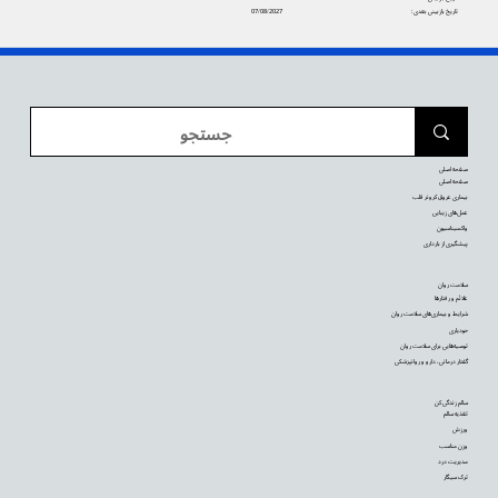
تاریخ بازبینی بعدی:
07/08/2027
صفحه اصلی
صفحه اصلی
بیماری عروق کرونر قلب
عمل‌های زیبایی
واکسیناسیون
پیشگیری از بارداری
سلامت روان
علائم و رفتارها
شرایط و بیماری‌های سلامت روان
خودیاری
توصیه‌‌هایی برای سلامت روان
گفتار درمانی، دارو و روانپزشکی
سالم زندگی کن
تغذیه سالم
ورزش
وزن مناسب
مدیریت درد
ترک سیگار