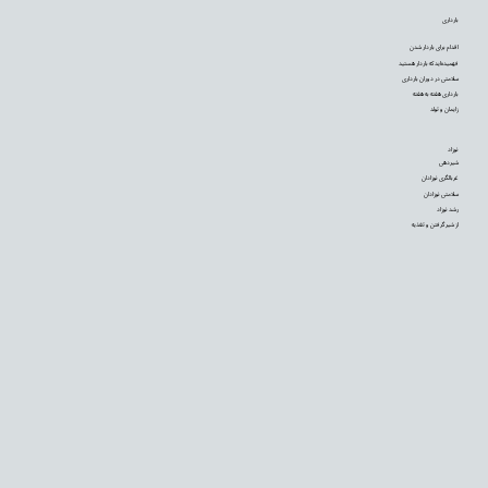
بارداری
اقدام برای باردار شدن
فهمیده‌اید که باردار هستید
سلامتی در دوران بارداری
بارداری هفته به هفته
زایمان و تولد
نوزاد
شیردهی
غربالگری نوزادان
سلامتی نوزادان
رشد نوزاد
از شیر گرفتن و تغذیه