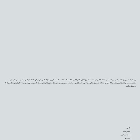
وب‌سایت «دیجی‌پزشک» موفق به دریافت نشان PIF TICK بریتانیا شده است. این نشان معتبر به این معناست که اطلاعات سلامت ما بر پایه شواهد علمی به‌روز و قابل اعتماد تهیه می‌شوند، با مشارکت و تأیید
متخصصان و با در نظر گرفتن نیازهای بیماران طراحی شده‌اند. همچنین، تمام محتوا با توجه به سطح سواد سلامت، دسترس‌پذیری دیجیتال و شرایط فرهنگی جامعه فارسی‌زبان تولید می‌شود تا کاربران بتوانند با اطمینان از
آن استفاده کنند.
بازخورد
تماس با ما
دسترس‌پذیری
درباره ما