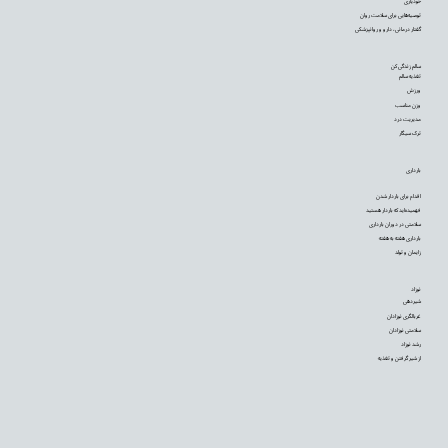
خودیاری
توصیه‌‌هایی برای سلامت روان
گفتار درمانی، دارو و روانپزشکی
سالم زندگی کن
تغذیه سالم
ورزش
وزن مناسب
مدیریت درد
ترک سیگار
بارداری
اقدام برای باردار شدن
فهمیده‌اید که باردار هستید
سلامتی در دوران بارداری
بارداری هفته به هفته
زایمان و تولد
نوزاد
شیردهی
غربالگری نوزادان
سلامتی نوزادان
رشد نوزاد
از شیر گرفتن و تغذیه