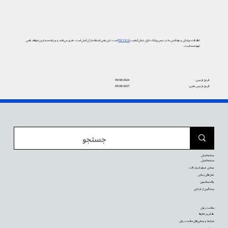
اطلاعات پزشکی و بهداشتی ما در دیجی‌پزشک دارای نشان کیفیت
PIF TICK
است. این یعنی استفاده از آن آسان است، به‌روز می‌باشد و بر پایه جدیدترین شواهد علمی
تهیه شده است.
تاریخ بازبینی:
09/08/2024
تاریخ بازبینی بعدی:
09/08/2027
صفحه اصلی
صفحه اصلی
بیماری عروق کرونر قلب
عمل‌های زیبایی
واکسیناسیون
پیشگیری از بارداری
سلامت روان
علائم و رفتارها
شرایط و بیماری‌های سلامت روان