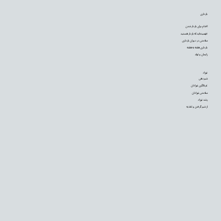
بارداری
اقدام برای باردار شدن
فهمیده‌اید که باردار هستید
سلامتی در دوران بارداری
بارداری هفته به هفته
زایمان و تولد
نوزاد
شیردهی
غربالگری نوزادان
سلامتی نوزادان
رشد نوزاد
از شیر گرفتن و تغذیه