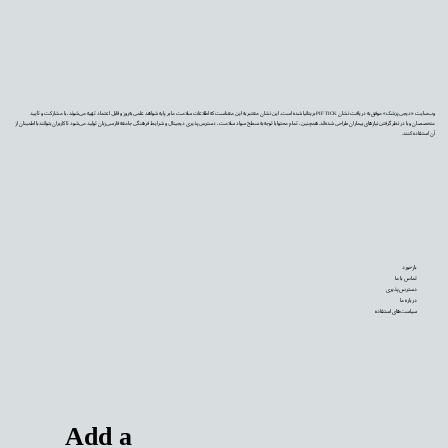
وب‌سایت «دیجی‌پزشک» موفق به دریافت نشان PIF TICK بریتانیا شده است. این نشان معتبر به این معناست که اطلاعات سلامت ما بر پایه شواهد علمی به‌روز و قابل اعتماد تهیه می‌شوند، با مشارکت و تأیید
متخصصان و با در نظر گرفتن نیازهای بیماران طراحی شده‌اند. همچنین، تمام محتوا با توجه به سطح سواد سلامت، دسترس‌پذیری دیجیتال و شرایط فرهنگی جامعه فارسی‌زبان تولید می‌شود تا کاربران بتوانند با اطمینان از
آن استفاده کنند.
بازخورد
تماس با ما
دسترس‌پذیری
درباره ما
سیاست‌های استفاده
Add a