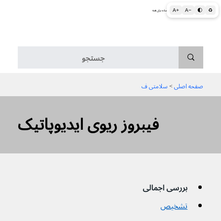
A+
A−
🌓
♻
اطلاعات پزشکی و بهداشتی به زبان ساده برای همه
منو
صفحه اصلی
 > 
سلامتی ف
فیبروز ریوی ایدیوپاتیک
بررسی اجمالی
تشخیص