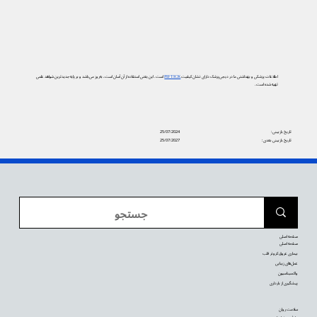
اطلاعات پزشکی و بهداشتی ما در دیجی‌پزشک دارای نشان کیفیت
PIF TICK
است. این یعنی استفاده از آن آسان است، به‌روز می‌باشد و بر پایه جدیدترین شواهد علمی
تهیه شده است.
تاریخ بازبینی:
25/07/2024
تاریخ بازبینی بعدی:
25/07/2027
صفحه اصلی
صفحه اصلی
بیماری عروق کرونر قلب
عمل‌های زیبایی
واکسیناسیون
پیشگیری از بارداری
سلامت روان