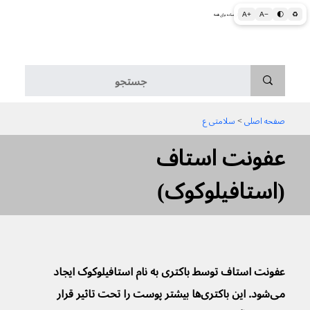
A+
A−
🌓
♻
اطلاعات پزشکی و بهداشتی به زبان ساده برای همه
منو
صفحه اصلی
 > 
سلامتی ع
عفونت استاف
(استافیلوکوک)
عفونت استاف توسط باکتری به نام استافیلوکوک ایجاد 
می‌شود. این باکتری‌ها بیشتر پوست را تحت تاثیر قرار 