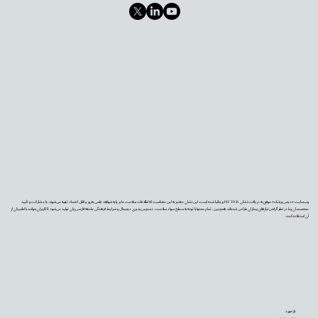
وب‌سایت «دیجی‌پزشک» موفق به دریافت نشان PIF TICK بریتانیا شده است. این نشان معتبر به این معناست که اطلاعات سلامت ما بر پایه شواهد علمی به‌روز و قابل اعتماد تهیه می‌شوند، با مشارکت و تأیید
متخصصان و با در نظر گرفتن نیازهای بیماران طراحی شده‌اند. همچنین، تمام محتوا با توجه به سطح سواد سلامت، دسترس‌پذیری دیجیتال و شرایط فرهنگی جامعه فارسی‌زبان تولید می‌شود تا کاربران بتوانند با اطمینان از
آن استفاده کنند.
بازخورد