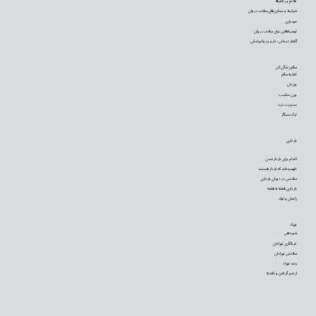
علائم و رفتارها
شرایط و بیماری‌های سلامت روان
خودیاری
توصیه‌‌هایی برای سلامت روان
گفتار درمانی، دارو و روانپزشکی
سالم زندگی کن
تغذیه سالم
ورزش
وزن مناسب
مدیریت درد
ترک سیگار
بارداری
اقدام برای باردار شدن
فهمیده‌اید که باردار هستید
سلامتی در دوران بارداری
بارداری هفته به هفته
زایمان و تولد
نوزاد
شیردهی
غربالگری نوزادان
سلامتی نوزادان
رشد نوزاد
از شیر گرفتن و تغذیه