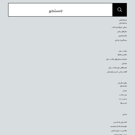
صفحه اصلی
صفحه اصلی
بیماری عروق کرونر قلب
عمل‌های زیبایی
واکسیناسیون
پیشگیری از بارداری
سلامت روان
علائم و رفتارها
شرایط و بیماری‌های سلامت روان
خودیاری
توصیه‌‌هایی برای سلامت روان
گفتار درمانی، دارو و روانپزشکی
سالم زندگی کن
تغذیه سالم
ورزش
وزن مناسب
مدیریت درد
ترک سیگار
بارداری
اقدام برای باردار شدن
فهمیده‌اید که باردار هستید
سلامتی در دوران بارداری
بارداری هفته به هفته