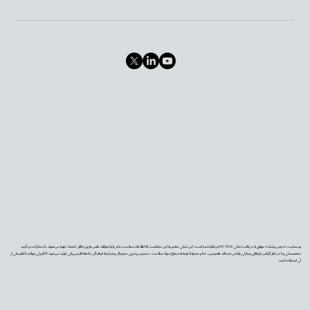
وب‌سایت «دیجی‌پزشک» موفق به دریافت نشان PIF TICK بریتانیا شده است. این نشان معتبر به این معناست که اطلاعات سلامت ما بر پایه شواهد علمی به‌روز و قابل اعتماد تهیه می‌شوند، با مشارکت و تأیید
متخصصان و با در نظر گرفتن نیازهای بیماران طراحی شده‌اند. همچنین، تمام محتوا با توجه به سطح سواد سلامت، دسترس‌پذیری دیجیتال و شرایط فرهنگی جامعه فارسی‌زبان تولید می‌شود تا کاربران بتوانند با اطمینان از
آن استفاده کنند.