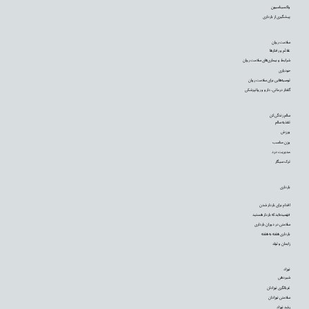
واکسیناسیون
پیشگیری از بارداری
سلامت روان
علائم و رفتارها
شرایط و بیماری‌های سلامت روان
خودیاری
توصیه‌‌هایی برای سلامت روان
گفتار درمانی، دارو و روانپزشکی
سالم زندگی کن
تغذیه سالم
ورزش
وزن مناسب
مدیریت درد
ترک سیگار
بارداری
اقدام برای باردار شدن
فهمیده‌اید که باردار هستید
سلامتی در دوران بارداری
بارداری هفته به هفته
زایمان و تولد
نوزاد
شیردهی
غربالگری نوزادان
سلامتی نوزادان
رشد نوزاد