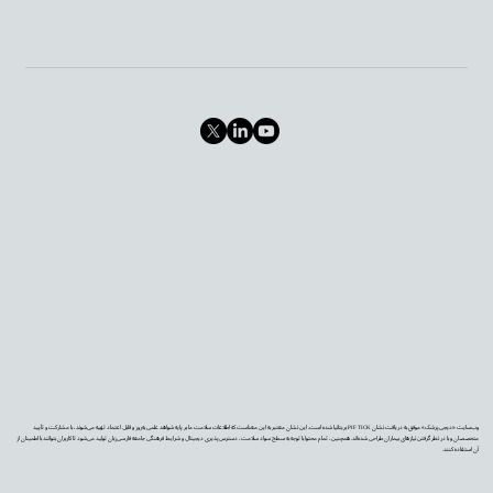
وب‌سایت «دیجی‌پزشک» موفق به دریافت نشان PIF TICK بریتانیا شده است. این نشان معتبر به این معناست که اطلاعات سلامت ما بر پایه شواهد علمی به‌روز و قابل اعتماد تهیه می‌شوند، با مشارکت و تأیید
متخصصان و با در نظر گرفتن نیازهای بیماران طراحی شده‌اند. همچنین، تمام محتوا با توجه به سطح سواد سلامت، دسترس‌پذیری دیجیتال و شرایط فرهنگی جامعه فارسی‌زبان تولید می‌شود تا کاربران بتوانند با اطمینان از
آن استفاده کنند.