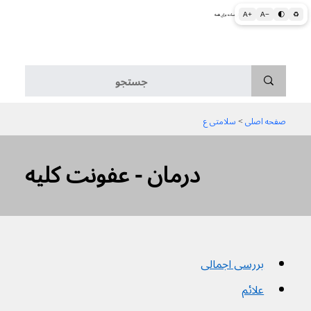
A+
A−
🌓
♻
اطلاعات پزشکی و بهداشتی به زبان ساده برای همه
منو
صفحه اصلی
 > 
سلامتی ع
درمان - عفونت کلیه
بررسی اجمالی
علائم