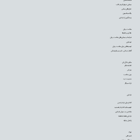
بیماری عروق کرونر قلب
عمل‌های زیبایی
واکسیناسیون
پیشگیری از بارداری
سلامت روان
علائم و رفتارها
شرایط و بیماری‌های سلامت روان
خودیاری
توصیه‌‌هایی برای سلامت روان
گفتار درمانی، دارو و روانپزشکی
سالم زندگی کن
تغذیه سالم
ورزش
وزن مناسب
مدیریت درد
ترک سیگار
بارداری
اقدام برای باردار شدن
فهمیده‌اید که باردار هستید
سلامتی در دوران بارداری
بارداری هفته به هفته
زایمان و تولد
نوزاد
شیردهی