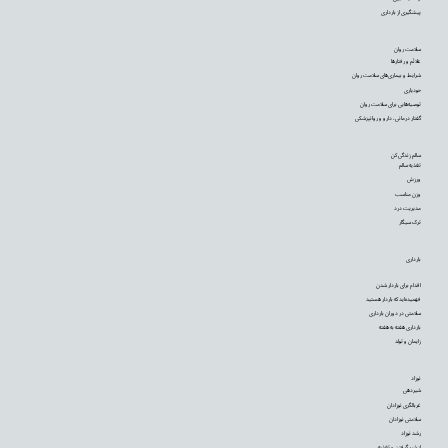
پیشگیری از بارداری
سلامت روان
علائم و رفتارها
شرایط و بیماری‌های سلامت روان
خودیاری
توصیه‌‌هایی برای سلامت روان
گفتار درمانی، دارو و روانپزشکی
سالم زندگی کن
تغذیه سالم
ورزش
وزن مناسب
مدیریت درد
ترک سیگار
بارداری
اقدام برای باردار شدن
فهمیده‌اید که باردار هستید
سلامتی در دوران بارداری
بارداری هفته به هفته
زایمان و تولد
نوزاد
شیردهی
غربالگری نوزادان
سلامتی نوزادان
رشد نوزاد
از شیر گرفتن و تغذیه