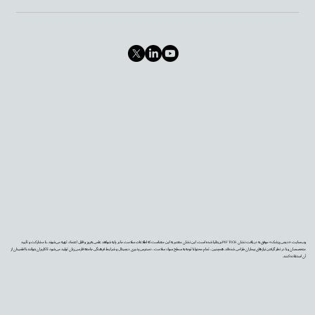
وب‌سایت «دیجی‌پزشک» موفق به دریافت نشان PIF TICK بریتانیا شده است. این نشان معتبر به این معناست که اطلاعات سلامت ما بر پایه شواهد علمی به‌روز و قابل اعتماد تهیه می‌شوند، با مشارکت و تأیید
متخصصان و با در نظر گرفتن نیازهای بیماران طراحی شده‌اند. همچنین، تمام محتوا با توجه به سطح سواد سلامت، دسترس‌پذیری دیجیتال و شرایط فرهنگی جامعه فارسی‌زبان تولید می‌شود تا کاربران بتوانند با اطمینان از
آن استفاده کنند.