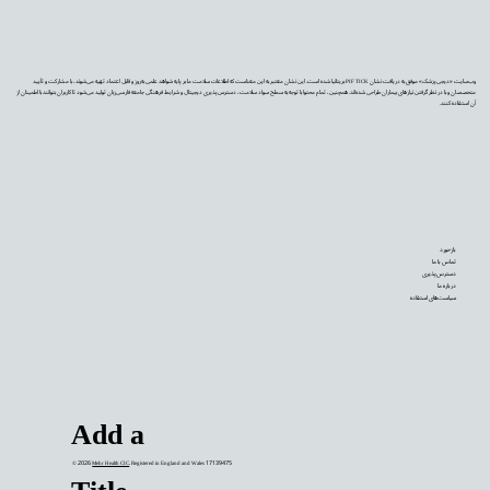
وب‌سایت «دیجی‌پزشک» موفق به دریافت نشان PIF TICK بریتانیا شده است. این نشان معتبر به این معناست که اطلاعات سلامت ما بر پایه شواهد علمی به‌روز و قابل اعتماد تهیه می‌شوند، با مشارکت و تأیید
متخصصان و با در نظر گرفتن نیازهای بیماران طراحی شده‌اند. همچنین، تمام محتوا با توجه به سطح سواد سلامت، دسترس‌پذیری دیجیتال و شرایط فرهنگی جامعه فارسی‌زبان تولید می‌شود تا کاربران بتوانند با اطمینان از
آن استفاده کنند.
بازخورد
تماس با ما
دسترس‌پذیری
درباره ما
سیاست‌های استفاده
Add a
© 2026
Mehr Health CIC
. Registered in England and Wales 17139475