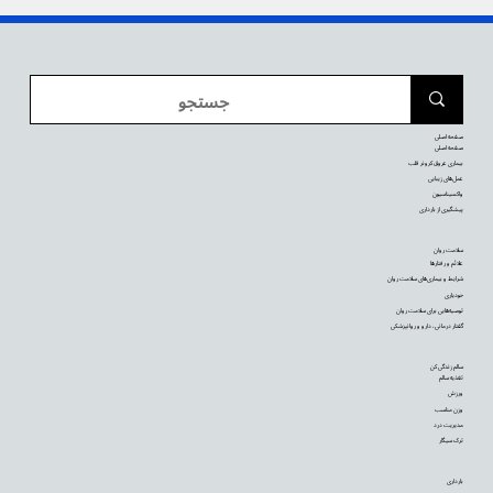
صفحه اصلی
صفحه اصلی
بیماری عروق کرونر قلب
عمل‌های زیبایی
واکسیناسیون
پیشگیری از بارداری
سلامت روان
علائم و رفتارها
شرایط و بیماری‌های سلامت روان
خودیاری
توصیه‌‌هایی برای سلامت روان
گفتار درمانی، دارو و روانپزشکی
سالم زندگی کن
تغذیه سالم
ورزش
وزن مناسب
مدیریت درد
ترک سیگار
بارداری