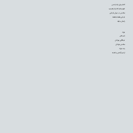
اقدام برای باردار شدن
فهمیده‌اید که باردار هستید
سلامتی در دوران بارداری
بارداری هفته به هفته
زایمان و تولد
نوزاد
شیردهی
غربالگری نوزادان
سلامتی نوزادان
رشد نوزاد
از شیر گرفتن و تغذیه