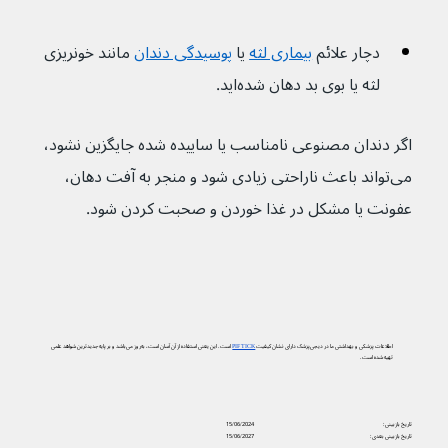
دچار علائم 
بیماری لثه
 یا 
پوسیدگی دندان
 مانند خونریزی 
لثه یا بوی بد دهان شده‌اید.
اگر دندان مصنوعی نامناسب یا ساییده شده جایگزین نشود، 
می‌تواند باعث ناراحتی زیادی شود و منجر به آفت دهان، 
عفونت یا مشکل در غذا خوردن و صحبت کردن شود.
اطلاعات پزشکی و بهداشتی ما در دیجی‌پزشک دارای نشان کیفیت
PIF TICK
است. این یعنی استفاده از آن آسان است، به‌روز می‌باشد و بر پایه جدیدترین شواهد علمی
تهیه شده است.
تاریخ بازبینی:
15/06/2024
تاریخ بازبینی بعدی:
15/06/2027