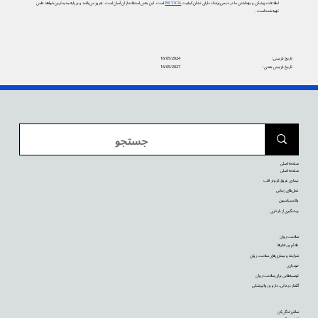
اطلاعات پزشکی و بهداشتی ما در دیجی‌پزشک دارای نشان کیفیت
PIF TICK
است. این یعنی استفاده از آن آسان است، به‌روز می‌باشد و بر پایه جدیدترین شواهد علمی
تهیه شده است.
تاریخ بازبینی:
16/05/2024
تاریخ بازبینی بعدی:
16/05/2027
صفحه اصلی
صفحه اصلی
بیماری عروق کرونر قلب
عمل‌های زیبایی
واکسیناسیون
پیشگیری از بارداری
سلامت روان
علائم و رفتارها
شرایط و بیماری‌های سلامت روان
خودیاری
توصیه‌‌هایی برای سلامت روان
گفتار درمانی، دارو و روانپزشکی
سالم زندگی کن