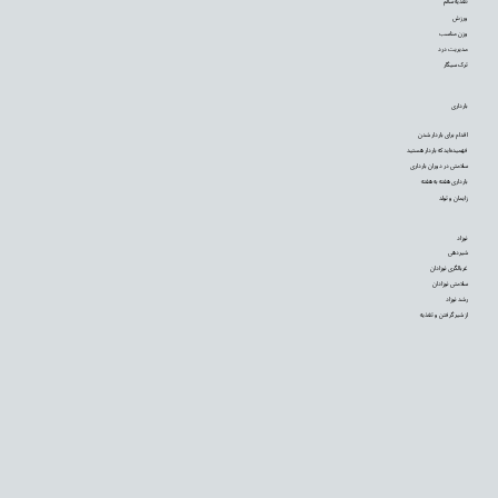
تغذیه سالم
ورزش
وزن مناسب
مدیریت درد
ترک سیگار
بارداری
اقدام برای باردار شدن
فهمیده‌اید که باردار هستید
سلامتی در دوران بارداری
بارداری هفته به هفته
زایمان و تولد
نوزاد
شیردهی
غربالگری نوزادان
سلامتی نوزادان
رشد نوزاد
از شیر گرفتن و تغذیه