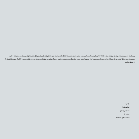
وب‌سایت «دیجی‌پزشک» موفق به دریافت نشان PIF TICK بریتانیا شده است. این نشان معتبر به این معناست که اطلاعات سلامت ما بر پایه شواهد علمی به‌روز و قابل اعتماد تهیه می‌شوند، با مشارکت و تأیید
متخصصان و با در نظر گرفتن نیازهای بیماران طراحی شده‌اند. همچنین، تمام محتوا با توجه به سطح سواد سلامت، دسترس‌پذیری دیجیتال و شرایط فرهنگی جامعه فارسی‌زبان تولید می‌شود تا کاربران بتوانند با اطمینان از
آن استفاده کنند.
بازخورد
تماس با ما
دسترس‌پذیری
درباره ما
سیاست‌های استفاده