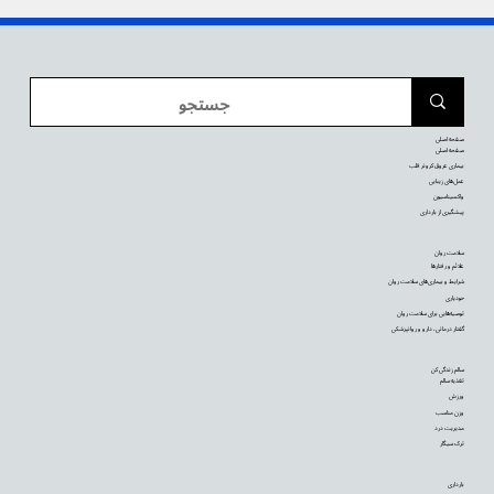
صفحه اصلی
صفحه اصلی
بیماری عروق کرونر قلب
عمل‌های زیبایی
واکسیناسیون
پیشگیری از بارداری
سلامت روان
علائم و رفتارها
شرایط و بیماری‌های سلامت روان
خودیاری
توصیه‌‌هایی برای سلامت روان
گفتار درمانی، دارو و روانپزشکی
سالم زندگی کن
تغذیه سالم
ورزش
وزن مناسب
مدیریت درد
ترک سیگار
بارداری