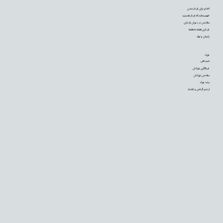
اقدام برای باردار شدن
فهمیده‌اید که باردار هستید
سلامتی در دوران بارداری
بارداری هفته به هفته
زایمان و تولد
نوزاد
شیردهی
غربالگری نوزادان
سلامتی نوزادان
رشد نوزاد
از شیر گرفتن و تغذیه