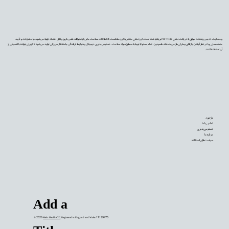
وب‌سایت «دیجی‌پزشک» موفق به دریافت نشان PIF TICK بریتانیا شده است. این نشان معتبر به این معناست که اطلاعات سلامت ما بر پایه شواهد علمی به‌روز و قابل اعتماد تهیه می‌شوند، با مشارکت و تأیید
متخصصان و با در نظر گرفتن نیازهای بیماران طراحی شده‌اند. همچنین، تمام محتوا با توجه به سطح سواد سلامت، دسترس‌پذیری دیجیتال و شرایط فرهنگی جامعه فارسی‌زبان تولید می‌شود تا کاربران بتوانند با اطمینان از
آن استفاده کنند.
بازخورد
تماس با ما
دسترس‌پذیری
درباره ما
سیاست‌های استفاده
Add a
© 2026
Mehr Health CIC
. Registered in England and Wales 17139475