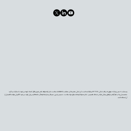
وب‌سایت «دیجی‌پزشک» موفق به دریافت نشان PIF TICK بریتانیا شده است. این نشان معتبر به این معناست که اطلاعات سلامت ما بر پایه شواهد علمی به‌روز و قابل اعتماد تهیه می‌شوند، با مشارکت و تأیید
متخصصان و با در نظر گرفتن نیازهای بیماران طراحی شده‌اند. همچنین، تمام محتوا با توجه به سطح سواد سلامت، دسترس‌پذیری دیجیتال و شرایط فرهنگی جامعه فارسی‌زبان تولید می‌شود تا کاربران بتوانند با اطمینان از
آن استفاده کنند.