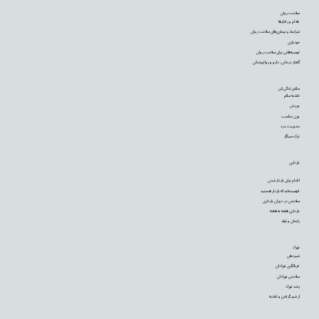
سلامت روان
علائم و رفتارها
شرایط و بیماری‌های سلامت روان
خودیاری
توصیه‌‌هایی برای سلامت روان
گفتار درمانی، دارو و روانپزشکی
سالم زندگی کن
تغذیه سالم
ورزش
وزن مناسب
مدیریت درد
ترک سیگار
بارداری
اقدام برای باردار شدن
فهمیده‌اید که باردار هستید
سلامتی در دوران بارداری
بارداری هفته به هفته
زایمان و تولد
نوزاد
شیردهی
غربالگری نوزادان
سلامتی نوزادان
رشد نوزاد
از شیر گرفتن و تغذیه