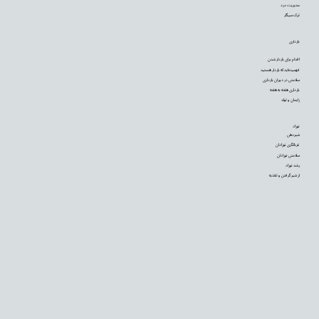
مدیریت درد
ترک سیگار
بارداری
اقدام برای باردار شدن
فهمیده‌اید که باردار هستید
سلامتی در دوران بارداری
بارداری هفته به هفته
زایمان و تولد
نوزاد
شیردهی
غربالگری نوزادان
سلامتی نوزادان
رشد نوزاد
از شیر گرفتن و تغذیه