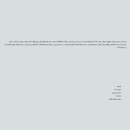
وب‌سایت «دیجی‌پزشک» موفق به دریافت نشان PIF TICK بریتانیا شده است. این نشان معتبر به این معناست که اطلاعات سلامت ما بر پایه شواهد علمی به‌روز و قابل اعتماد تهیه می‌شوند، با مشارکت و تأیید
متخصصان و با در نظر گرفتن نیازهای بیماران طراحی شده‌اند. همچنین، تمام محتوا با توجه به سطح سواد سلامت، دسترس‌پذیری دیجیتال و شرایط فرهنگی جامعه فارسی‌زبان تولید می‌شود تا کاربران بتوانند با اطمینان از
آن استفاده کنند.
بازخورد
تماس با ما
دسترس‌پذیری
درباره ما
سیاست‌های استفاده