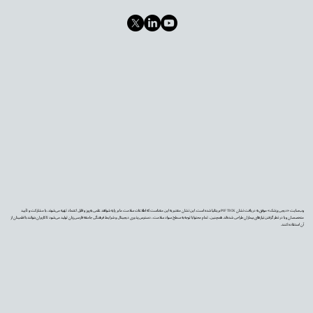
وب‌سایت «دیجی‌پزشک» موفق به دریافت نشان PIF TICK بریتانیا شده است. این نشان معتبر به این معناست که اطلاعات سلامت ما بر پایه شواهد علمی به‌روز و قابل اعتماد تهیه می‌شوند، با مشارکت و تأیید
متخصصان و با در نظر گرفتن نیازهای بیماران طراحی شده‌اند. همچنین، تمام محتوا با توجه به سطح سواد سلامت، دسترس‌پذیری دیجیتال و شرایط فرهنگی جامعه فارسی‌زبان تولید می‌شود تا کاربران بتوانند با اطمینان از
آن استفاده کنند.