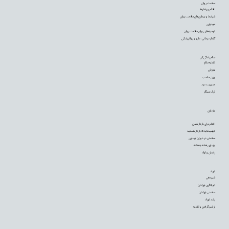
سلامت روان
علائم و رفتارها
شرایط و بیماری‌های سلامت روان
خودیاری
توصیه‌‌هایی برای سلامت روان
گفتار درمانی، دارو و روانپزشکی
سالم زندگی کن
تغذیه سالم
ورزش
وزن مناسب
مدیریت درد
ترک سیگار
بارداری
اقدام برای باردار شدن
فهمیده‌اید که باردار هستید
سلامتی در دوران بارداری
بارداری هفته به هفته
زایمان و تولد
نوزاد
شیردهی
غربالگری نوزادان
سلامتی نوزادان
رشد نوزاد
از شیر گرفتن و تغذیه