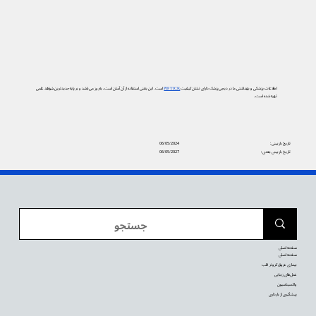
اطلاعات پزشکی و بهداشتی ما در دیجی‌پزشک دارای نشان کیفیت
PIF TICK
است. این یعنی استفاده از آن آسان است، به‌روز می‌باشد و بر پایه جدیدترین شواهد علمی
تهیه شده است.
تاریخ بازبینی:
06/05/2024
تاریخ بازبینی بعدی:
06/05/2027
صفحه اصلی
صفحه اصلی
بیماری عروق کرونر قلب
عمل‌های زیبایی
واکسیناسیون
پیشگیری از بارداری