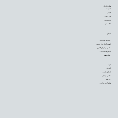
سالم زندگی کن
تغذیه سالم
ورزش
وزن مناسب
مدیریت درد
ترک سیگار
بارداری
اقدام برای باردار شدن
فهمیده‌اید که باردار هستید
سلامتی در دوران بارداری
بارداری هفته به هفته
زایمان و تولد
نوزاد
شیردهی
غربالگری نوزادان
سلامتی نوزادان
رشد نوزاد
از شیر گرفتن و تغذیه