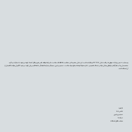
وب‌سایت «دیجی‌پزشک» موفق به دریافت نشان PIF TICK بریتانیا شده است. این نشان معتبر به این معناست که اطلاعات سلامت ما بر پایه شواهد علمی به‌روز و قابل اعتماد تهیه می‌شوند، با مشارکت و تأیید
متخصصان و با در نظر گرفتن نیازهای بیماران طراحی شده‌اند. همچنین، تمام محتوا با توجه به سطح سواد سلامت، دسترس‌پذیری دیجیتال و شرایط فرهنگی جامعه فارسی‌زبان تولید می‌شود تا کاربران بتوانند با اطمینان از
آن استفاده کنند.
بازخورد
تماس با ما
دسترس‌پذیری
درباره ما
سیاست‌های استفاده