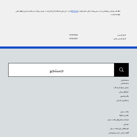
اطلاعات پزشکی و بهداشتی ما در دیجی‌پزشک دارای نشان کیفیت
PIF TICK
است. این یعنی استفاده از آن آسان است، به‌روز می‌باشد و بر پایه جدیدترین شواهد علمی
تهیه شده است.
تاریخ بازبینی:
19/04/2024
تاریخ بازبینی بعدی:
19/04/2027
صفحه اصلی
صفحه اصلی
بیماری عروق کرونر قلب
عمل‌های زیبایی
واکسیناسیون
پیشگیری از بارداری
سلامت روان
علائم و رفتارها
شرایط و بیماری‌های سلامت روان
خودیاری
توصیه‌‌هایی برای سلامت روان
گفتار درمانی، دارو و روانپزشکی